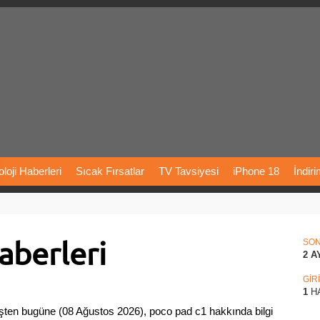
loji
Haberleri
Sıcak
Fırsatlar
TV
Tavsiyesi
iPhone
18
İndir
Önerileri
Türkiye
Araba
Fiyatları
Yapay
Zeka
Şarj
İstasyon
berleri
rı
Vizyondaki
Filmler
Bitcoin
Dizi
Önerileri
Telefon
Önerileri
SO
2 A
agram
Dondurma
İnstagram
Çöktü
Mü
GİR
1
H
ten bugüne (08 Ağustos 2026), poco pad c1 hakkında bilgi