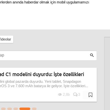
berlerden anında haberdar olmak için mobil uygulamamızı
ideolar
d C1 modelini duyurdu: İşte özellikleri
ni global pazarda duyurdu. Yeni tablet, Snapdagon
S 3 ve 7.600 mAh batarya ile geliyor. İşte özellikleri...
2,8b
3