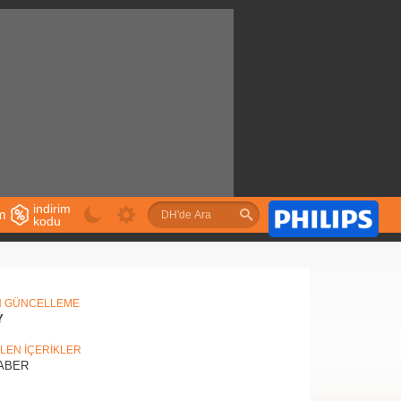
indirim
im
kodu
u
N GÜNCELLEME
Y
İLEN İÇERİKLER
ABER