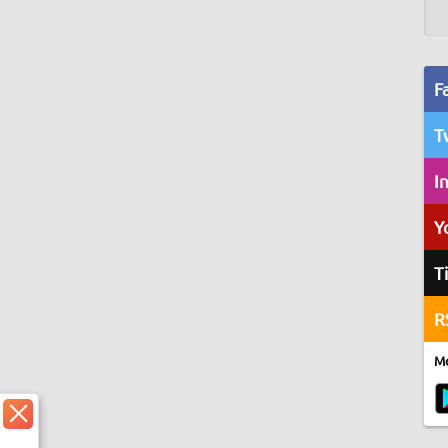
F
T
I
Y
T
R
Mo