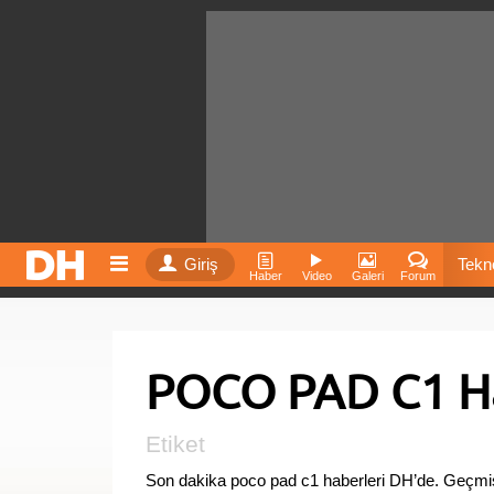
Giriş
Tekno
Haber
Video
Galeri
Forum
Film
POCO PAD C1 Ha
Fiyatla
İnst
Etiket
Son dakika poco pad c1 haberleri DH’de. Geçmiş