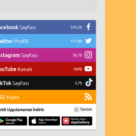
acebook
Sayfası
243,2b
witter
Profili
117,8b
nstagram
Sayfası
56,7b
ouTube
Kanalı
369b
ikTok
Sayfası
3,7b
SS
Yayını
bil Uygulamamızı İndirin
Tanıtım