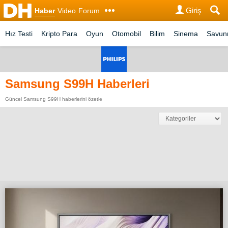
Giriş
Haber
Video
Forum
Hız Testi
Kripto Para
Oyun
Otomobil
Bilim
Sinema
Savu
Samsung S99H Haberleri
Güncel Samsung S99H haberlerini özetle