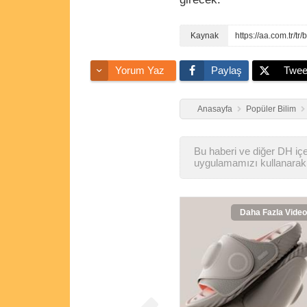
https://aa.com.tr/tr
Yorum Yaz
Paylaş
Twee
Anasayfa
Popüler Bilim
Bu haberi ve diğer DH içer
uygulamamızı kullanarak 
Daha Fazla Video