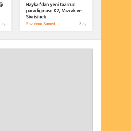
ğı
Baykar’dan yeni taarruz
paradigması: K2, Mızrak ve
Sivrisinek
 ay
Savunma Sanayi
3 ay