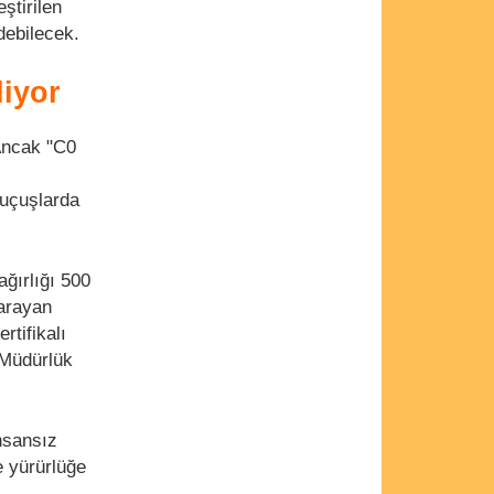
ştirilen
edebilecek.
liyor
Ancak "C0
 uçuşlarda
ağırlığı 500
yarayan
rtifikalı
 Müdürlük
nsansız
e yürürlüğe