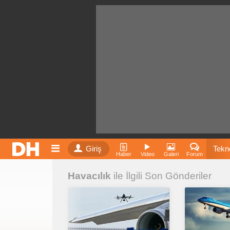
Giriş
Tekno
Haber
Video
Galeri
Forum
Havacılık
ile İlgili Son Gönderiler
Film
Fiyatla
İnst