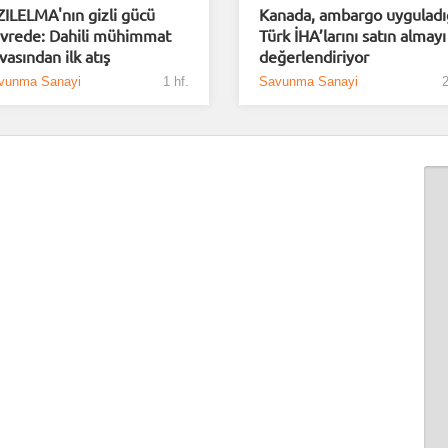
ZILELMA'nın gizli gücü
Kanada, ambargo uyguladı
vrede: Dahili mühimmat
Türk İHA’larını satın almayı
vasından ilk atış
değerlendiriyor
vunma Sanayi
1 hf.
Savunma Sanayi
2