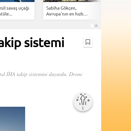
esil savaş uçağı
Sabiha Gökçen,
Airbus A
tüle...
Avrupa'nın en hızlı
saatlik u
büyüyen...
kip sistemi
ital İHA takip sistemini duyurdu. Drone
1