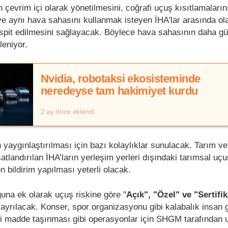
 çevrim içi olarak yönetilmesini, coğrafi uçuş kısıtlamalarının
e aynı hava sahasını kullanmak isteyen İHA'lar arasında ol
spit edilmesini sağlayacak. Böylece hava sahasının daha gü
leniyor.
Nvidia, robotaksi ekosisteminde
neredeyse tam hakimiyet kurdu
2 ay önce eklendi
 yaygınlaştırılması için bazı kolaylıklar sunulacak. Tarım 
atlandırılan İHA’ların yerleşim yerleri dışındaki tarımsal uçuş
 bildirim yapılması yeterli olacak.
ğuna ek olarak uçuş riskine göre "
Açık", "Özel" ve "Sertifik
 ayrılacak. Konser, spor organizasyonu gibi kalabalık insan g
li madde taşınması gibi operasyonlar için SHGM tarafından