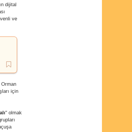
 dijital
ası
venli ve
ve Orman
ları için
alı
" olmak
rupları
 uçuşa