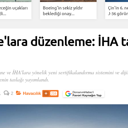
eceğin uçakları
Boeing'in sekiz yıldır
Çin'in 6. n
i...
beklediği onay...
J-36 görün
lara düzenleme: İHA ta
e ve İHA'lara yönelik yeni sertifikalandırma sistemini ve dij
enin taslağı yayımlandı.
DonanımHaber’i
1
2
Havacılık
216
+
Favori Kaynağın Yap