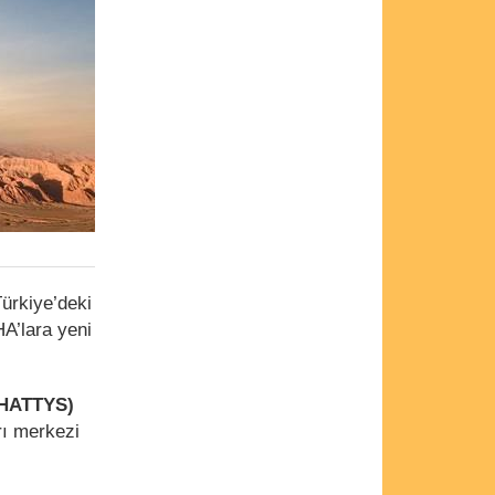
rkiye’deki
HA’lara yeni
(İHATTYS)
rı merkezi