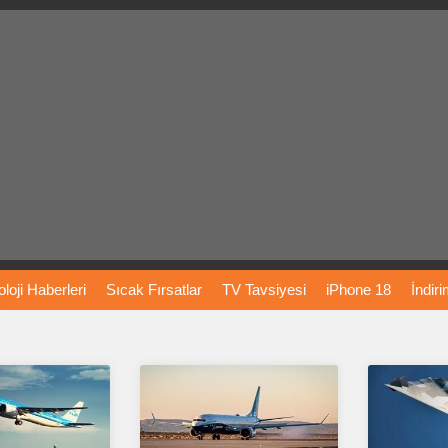
loji
Haberleri
Sıcak
Fırsatlar
TV
Tavsiyesi
iPhone
18
İndir
Önerileri
Türkiye
Araba
Fiyatları
Yapay
Zeka
Şarj
İstasyon
rı
Vizyondaki
Filmler
Bitcoin
Dizi
Önerileri
Telefon
Önerileri
agram
Dondurma
İnstagram
Çöktü
Mü