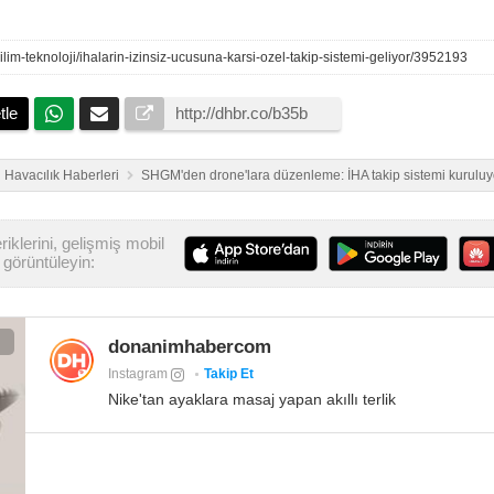
/bilim-teknoloji/ihalarin-izinsiz-ucusuna-karsi-ozel-takip-sistemi-geliyor/3952193
tle
Havacılık Haberleri
SHGM'den drone'lara düzenleme: İHA takip sistemi kuruluy
iklerini, gelişmiş mobil
görüntüleyin:
donanimhabercom
Instagram
Takip Et
Nike'tan ayaklara masaj yapan akıllı terlik