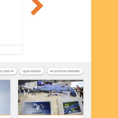
ru yerli mi
uçak kazaları
en iyi drone markaları