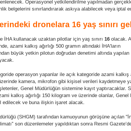
düzenlenecek. Operasyonel yetkilendirilme yapılmadan gerçekle
nlik belgelerini sınırlandırarak askıya alabilecek veya iptal 
rindeki dronelara 16 yaş sınırı ge
e İHA kullanacak uzaktan pilotlar için yaş sınırı
16
olacak. 
inde, azami kalkış ağırlığı 500 gramın altındaki İHA'ların
ndan büyük yetkin pilotun doğrudan denetimi altında yapılan
ayacak.
egoride operasyon yapanlar ile açık kategoride azami kalkış 
zerinde kamera, mikrofon gibi kişisel verileri kaydetmeye 
şletenler, Genel Müdürlüğün sistemine kayıt yaptıracaklar. Se
azami kalkış ağırlığı 150 kilogram ve üzerinde olanlar, Genel
l edilecek ve buna ilişkin işaret alacak.
üdürlüğü (SHGM) tarafından kamuoyunun görüşüne açılan "İ
limatı” son düzenlemeler yapıldıktan sonra Resmi Gazete’d