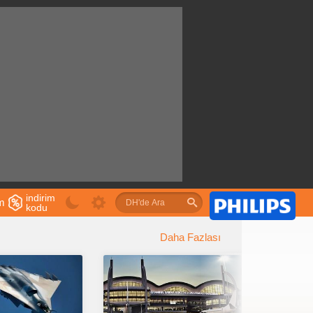
indirim
im
kodu
u
Daha Fazlası