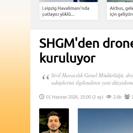
 uçuş
Leipzig Havalimanı'nda
Airbus, gel
 Havelsan’a...
patlayıcı yüklü...
için geliştird
SHGM'den drone'
kuruluyor
Sivil Havacılık Genel Müdürlüğü, dron
sahiplerini ilgilendiren yeni düzenlem
01 Haziran 2026, 15:00
(2 ay)
2,6b