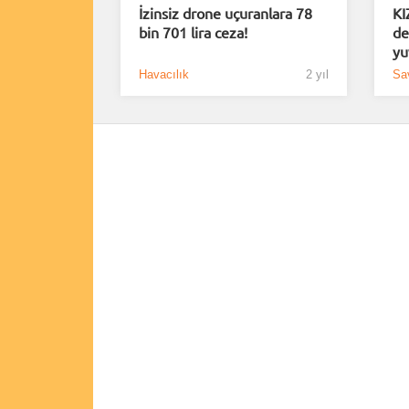
İzinsiz drone uçuranlara 78
KI
bin 701 lira ceza!
de
yu
Havacılık
2 yıl
Sa