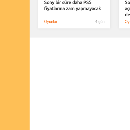
Sony bir süre daha PS5
So
fiyatlarına zam yapmayacak
aç
de
Oyunlar
4 gün
Oy