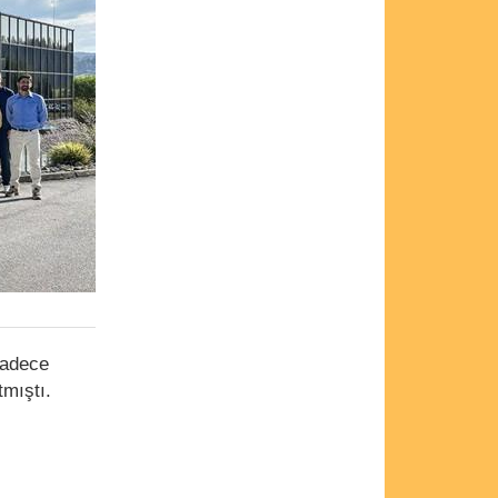
sadece
tmıştı.