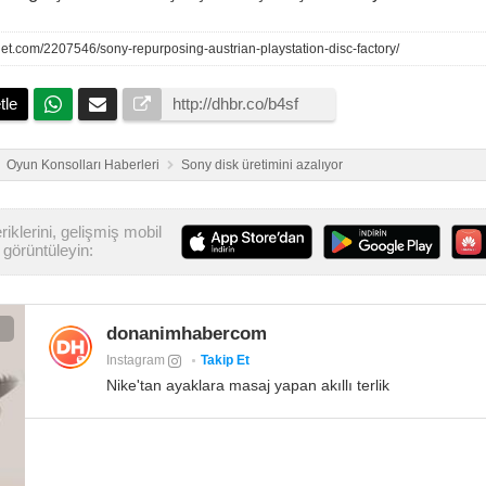
et.com/2207546/sony-repurposing-austrian-playstation-disc-factory/
tle
Oyun Konsolları Haberleri
Sony disk üretimini azalıyor
iklerini, gelişmiş mobil
görüntüleyin:
donanimhabercom
Instagram
Takip Et
Nike'tan ayaklara masaj yapan akıllı terlik