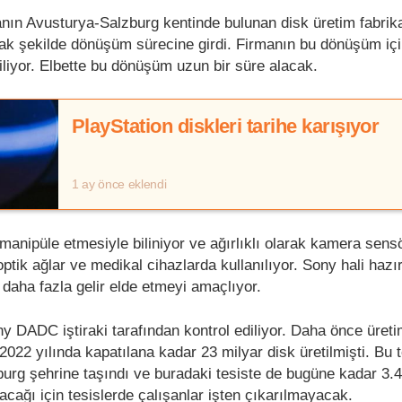
manın Avusturya-Salzburg kentinde bulunan disk üretim fabrika
ak şekilde dönüşüm sürecine girdi. Firmanın bu dönüşüm içi
tiliyor. Elbette bu dönüşüm uzun bir süre alacak.
PlayStation diskleri tarihe karışıyor
1 ay önce eklendi
 manipüle etmesiyle biliniyor ve ağırlıklı olarak kamera sensö
 optik ağlar ve medikal cihazlarda kullanılıyor. Sony hali hazı
daha fazla gelir elde etmeyi amaçlıyor.
ny DADC iştiraki tarafından kontrol ediliyor. Daha önce üret
2022 yılında kapatılana kadar 23 milyar disk üretilmişti. Bu 
urg şehrine taşındı ve buradaki tesiste de bugüne kadar 3.4
acağı için tesislerde çalışanlar işten çıkarılmayacak.