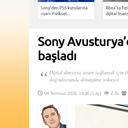
 yapay zeka
Sony'den PS5 kutularına
Xbox'ta fizi
.
uyarı: Fiziksel...
dijital lisan
Sony Avusturya’
başladı
Dijital dünyaya uyum sağlamak için fiz
doğrultusunda dönüşüme sokuyor.
04 Temmuz 2026, 13:30
(1 ay)
2,7b