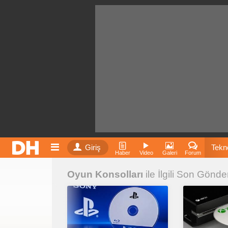
Giriş
Tekno
Haber
Video
Galeri
Forum
Oyun Konsolları
ile İlgili Son Gönder
Film
Fiyatla
İnst