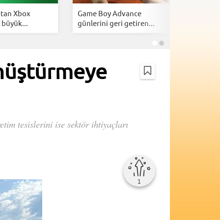
’tan Xbox
Game Boy Advance
Sony'den 
 büyük...
günlerini geri getiren...
açıklamas
önüştürmeye
im tesislerini ise sektör ihtiyaçları
1