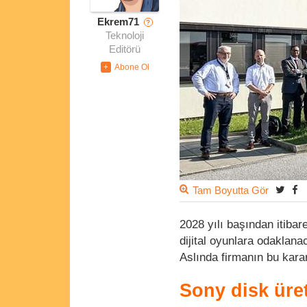
Ekrem71
?
Teknoloji
Editörü
Tam Boyutta Gör
2028 yılı başından itiba
dijital oyunlara odaklan
Aslında firmanın bu karar
Sony disk üre