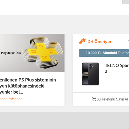
DH Öneriyor
10.000 TL Altındaki Telefo
TECNO Spar
2
enilenen PS Plus sisteminin
yun kütüphanesindeki
yunlar bel...
onanımHaber
Bu Telefonu Satın Al