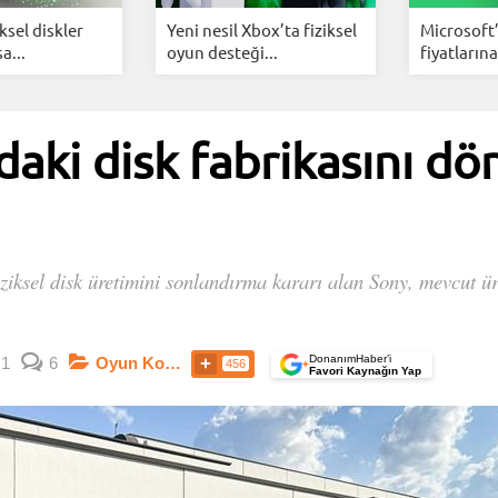
ksel diskler
Yeni nesil Xbox’ta fiziksel
Microsoft
sa...
oyun desteği...
fiyatlarına
daki disk fabrikasını d
iksel disk üretimini sonlandırma kararı alan Sony, mevcut üret
DonanımHaber’i
1
6
Oyun Konsolları
456
+
Favori Kaynağın Yap