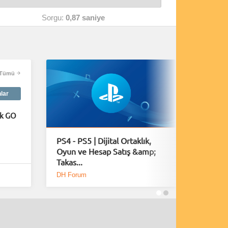
Sorgu:
0,87 saniye
Tümü
nlar
k GO
PS4 - PS5 | Dijital Ortaklık,
Rus tan
Oyun ve Hesap Satış &amp;
nedeniy
Takas...
çipleri k
DH Forum
Donanım