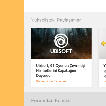
Yükselişteki Paylaşımlar
e Plus
Ubisoft, 91 Oyunun Çevrimiçi
Y
Hizmetlerini Kapattığını
o
Duyurdu
o
Bölüm Sonu Canavarı
D
Forumdan
Konular