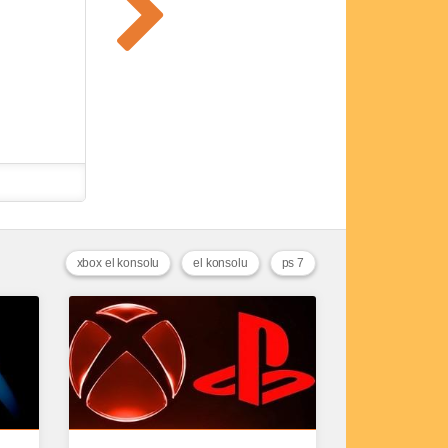
xbox el konsolu
el konsolu
ps 7