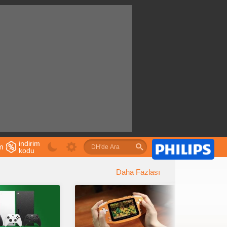
indirim
im
kodu
u
Daha Fazlası