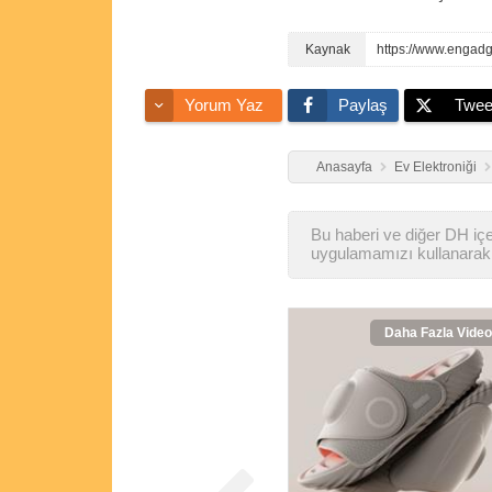
https://www.engadg
Yorum Yaz
Paylaş
Twee
Anasayfa
Ev Elektroniği
Bu haberi ve diğer DH içer
uygulamamızı kullanarak 
Daha Fazla Video