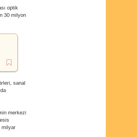
sı optik
n 30 milyon
rleri, sanal
rda
imin merkezi
tesis
 milyar