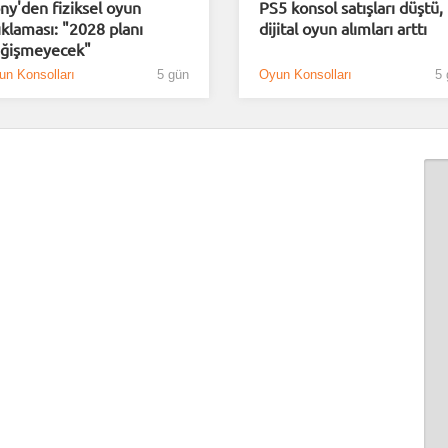
ny'den fiziksel oyun
PS5 konsol satışları düştü,
ıklaması: "2028 planı
dijital oyun alımları arttı
ğişmeyecek"
un Konsolları
5 gün
Oyun Konsolları
5 