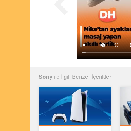
Sony
ile İlgili Benzer İçerikler