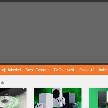
loji
Haberleri
Sıcak
Fırsatlar
TV
Tavsiyesi
iPhone
18
İndir
iler
Önerileri
Türkiye
Araba
Fiyatları
Yapay
Zeka
Şarj
İstasyon
rı
Vizyondaki
Filmler
Bitcoin
Dizi
Önerileri
Telefon
Önerileri
agram
Dondurma
İnstagram
Çöktü
Mü