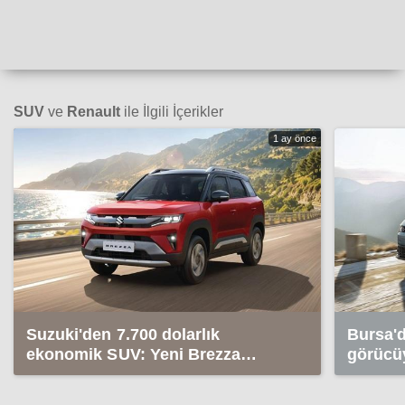
SUV
ve
Renault
ile İlgili İçerikler
1 ay önce
Suzuki'den 7.700 dolarlık
Bursa'd
ekonomik SUV: Yeni Brezza
görücüy
tanıtıldı
fiyatı