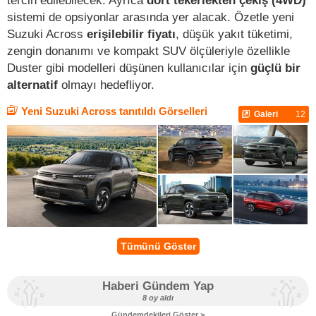
tercih edilebilecek. Ayrıca
dört tekerlekten çekiş (4WD)
sistemi de opsiyonlar arasında yer alacak. Özetle yeni
Suzuki Across
erişilebilir fiyatı
, düşük yakıt tüketimi,
zengin donanımı ve kompakt SUV ölçüleriyle özellikle
Duster gibi modelleri düşünen kullanıcılar için
güçlü bir
alternatif
olmayı hedefliyor.
Yeni Suzuki Across tanıtıldı Görselleri
Galeri
12
Tümünü Göster
Haberi Gündem Yap
8 oy aldı
Gündemdekileri Göster >