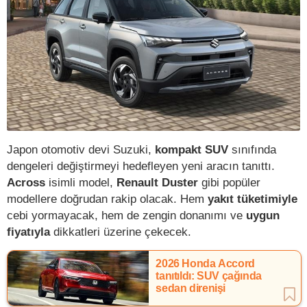
Japon otomotiv devi Suzuki,
kompakt SUV
sınıfında
dengeleri değiştirmeyi hedefleyen yeni aracın tanıttı.
Across
isimli model,
Renault Duster
gibi popüler
modellere doğrudan rakip olacak. Hem
yakıt tüketimiyle
cebi yormayacak, hem de zengin donanımı ve
uygun
fiyatıyla
dikkatleri üzerine çekecek.
2026 Honda Accord
tanıtıldı: SUV çağında
sedan direnişi