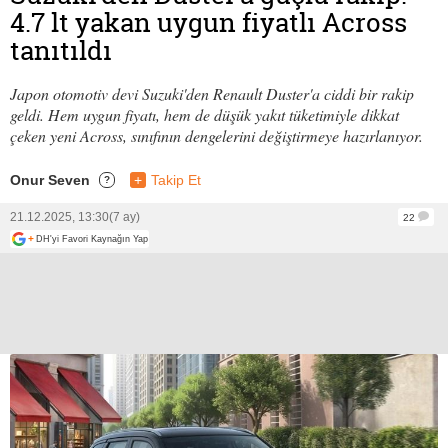
4.7 lt yakan uygun fiyatlı Across
tanıtıldı
Japon otomotiv devi Suzuki'den Renault Duster'a ciddi bir rakip
geldi. Hem uygun fiyatı, hem de düşük yakıt tüketimiyle dikkat
çeken yeni Across, sınıfının dengelerini değiştirmeye hazırlanıyor.
Onur Seven
+
Takip Et
?
21.12.2025, 13:30
(7 ay)
22
+
DH'yi Favori Kaynağın Yap