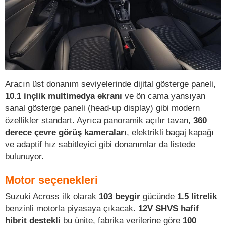
Aracın üst donanım seviyelerinde dijital gösterge paneli,
10.1 inçlik multimedya ekranı
ve ön cama yansıyan
sanal gösterge paneli (head-up display) gibi modern
özellikler standart. Ayrıca panoramik açılır tavan,
360
derece çevre görüş kameraları
, elektrikli bagaj kapağı
ve adaptif hız sabitleyici gibi donanımlar da listede
bulunuyor.
Motor seçenekleri
Suzuki Across ilk olarak
103 beygir
gücünde
1.5 litrelik
benzinli motorla piyasaya çıkacak.
12V SHVS hafif
hibrit destekli
bu ünite, fabrika verilerine göre
100