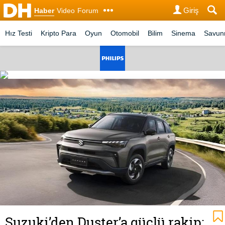
Giriş
Haber
Video
Forum
Hız Testi
Kripto Para
Oyun
Otomobil
Bilim
Sinema
Savu
Suzuki’den Duster’a güçlü rakip: