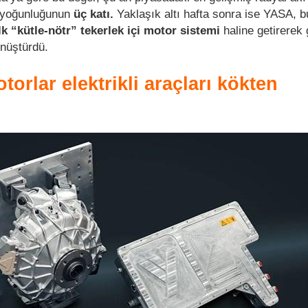
 yoğunluğunun
üç katı.
Yaklaşık altı hafta sonra ise YASA, b
lk “kütle-nötr” tekerlek içi motor sistemi
haline getirerek 
nüştürdü.
torlar elektrikli araçları kökten