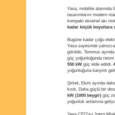
Yasa, mobilite alanında 
tasarımlarını modern ma
kompakt eksenel akı moto
kadar küçük boyutlara s
Bugüne kadar çoğu elektr
Yasa sayesinde yalnızca 
görüldü. Temmuz ayında ş
güç yoğunluğunda resmi o
550 kW
güç elde edildi.
yoğunluğuna karşılık geli
Şirket, Ekim ayında daha
kırdı. Daha güçlü bir di
kW (1000 beygir)
güç zi
yoğunluk anlamına geliyo
Yasa CEO’su Joerg Miska