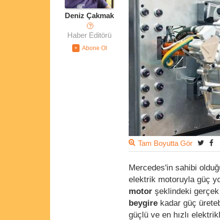
Deniz Çakmak
?
Haber Editörü
Tam Boyutta Gör
Mercedes'in sahibi olduğ
elektrik motoruyla güç yo
motor
şeklindeki gerçek 
beygire
kadar güç üreteb
güçlü ve en hızlı elektrikl