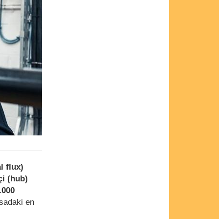
l flux)
çi (hub)
.000
asadaki en