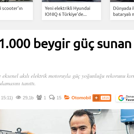
i scooter’ın
Yeni elektrikli Hyundai
Dünyada i
IONIQ 6 Türkiye'de...
bataryalı 
 1.000 beygir güç suna
e eksenel akılı elektrik motoruyla güç yoğunluğu rekorunu kırmı
lamasını tanıttı.
Donan
 15:11)
29,1b
1
15
Otomobil
1816
+
Favor