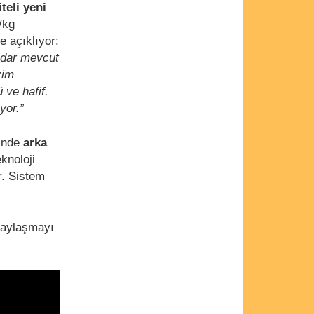
teli yeni
/kg
 açıklıyor:
adar mevcut
zim
 ve hafif.
yor.”
sinde
arka
eknoloji
r. Sistem
aylaşmayı