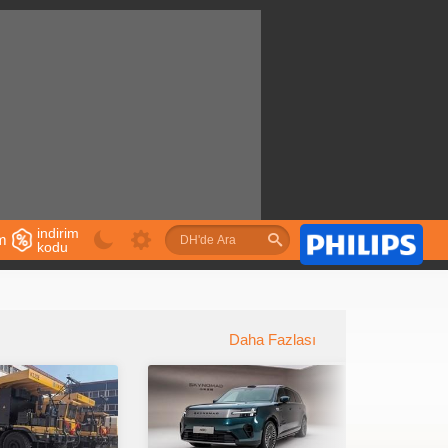
indirim
im
kodu
u
Daha Fazlası