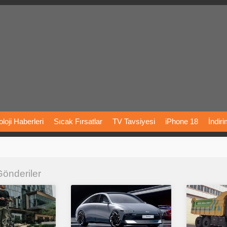
loji
Haberleri
Sıcak
Fırsatlar
TV
Tavsiyesi
iPhone
18
İndir
Önerileri
Türkiye
Araba
Fiyatları
Yapay
Zeka
Şarj
İstasyon
 Gönderiler
rı
Vizyondaki
Filmler
Bitcoin
Dizi
Önerileri
Telefon
Önerileri
agram
Dondurma
İnstagram
Çöktü
Mü