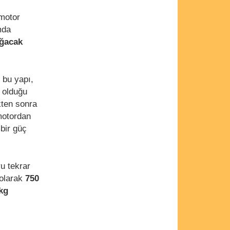
 motor
mda
ığacak
n bu yapı,
 olduğu
kten sonra
 motordan
 bir güç
ru tekrar
 olarak
750
kg