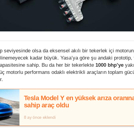
p seviyesinde olsa da eksensel akılı bir tekerlek içi motoru
linemeyecek kadar büyük. Yasa’ya göre şu andaki prototip,
pasitesine sahip. Bu da her bir tekerlekte
1000 bhp’ye
yakı
üç motorlu performans odaklı elektrikli araçların toplam gücü
r.
Tesla Model Y en yüksek arıza oranın
sahip araç oldu
8 ay önce eklendi