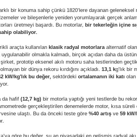
farklı bir konuma sahip çünkü 1820’lere dayanan geleneksel
lzemeler ve bileşenlerle yeniden yorumlayarak gerçek anla
rları üretmeyi başardı. Bu motorlar,
bir tekerleğin içine s
ahip olabiliyor.
ikli araçta kullanılan
klasik radyal motorlara
alternatif ola
uygulanabilir olmakla kalmadı, birçok açıdan daha da üstün
irket, prototip eksenel akılı motoru saha testlerinden geçti
lmayan bir dünya rekoru kırdığını açıkladı.
13,1 k
g’lık bir
42 kW/kg'lık bu değer,
sektördeki
ortalamanın iki katı
olan
yor.
 da hafif
(12,7 kg)
bir motorla yaptığı yeni testlerde bu reko
namometrede gerçekleştirilen denemelerde motor, kısa süreli
rvesine ulaştı. Bu da önceki teste göre
%40 artış
ve
59 kW/
r.
’ya göre bu değer, şu an piyasadaki en gelişmiş radyal akı