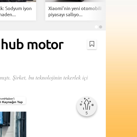
lk: Sodyum iyon
Xiaomi'nin yeni otomobili
Togg içi
maden...
piyasayı sallıyo...
özel 1 mi
n hub motor
ştı. Şirket, bu teknolojinin tekerlek içi
ımHaber’i
i Kaynağın Yap
5