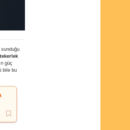
n sunduğu
tekerlek
n güç
 bile bu
a