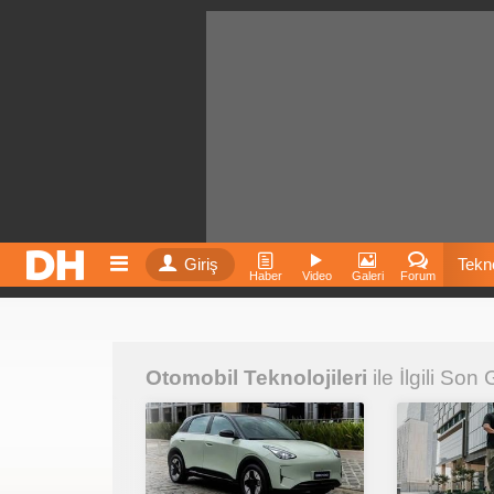
Giriş
Tekno
Haber
Video
Galeri
Forum
Film
Otomobil Teknolojileri
ile İlgili Son
Fiyatla
İnst