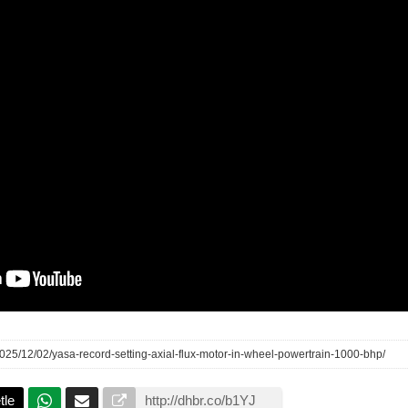
/2025/12/02/yasa-record-setting-axial-flux-motor-in-wheel-powertrain-1000-bhp/
tle