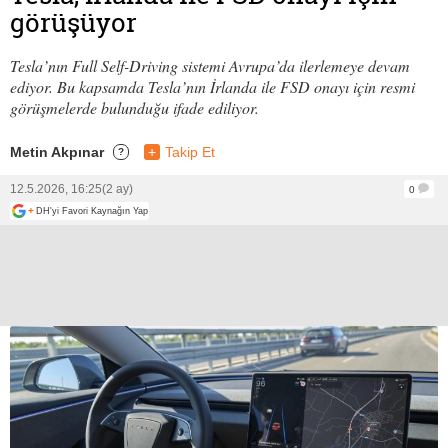
görüşüyor
Tesla’nın Full Self-Driving sistemi Avrupa’da ilerlemeye devam
ediyor. Bu kapsamda Tesla’nın İrlanda ile FSD onayı için resmi
görüşmelerde bulunduğu ifade ediliyor.
Metin Akpınar
+
Takip Et
?
12.5.2026, 16:25
(2 ay)
0
+
DH'yi Favori Kaynağın Yap