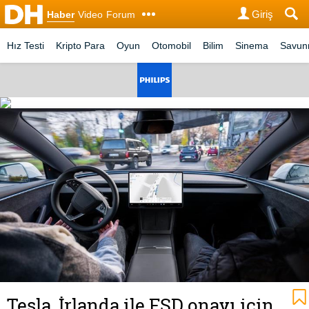
Giriş
Haber
Video
Forum
Hız Testi
Kripto Para
Oyun
Otomobil
Bilim
Sinema
Savu
Tesla, İrlanda ile FSD onayı için