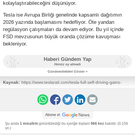
kolaylaştırabileceğini düşünüyor.
Tesla ise Avrupa Birliği genelinde kapsamlı dağıtımın
2026 yazında başlamasını hedefliyor. Öte yandan
regülasyon çalışmaları da devam ediyor. Bu yıl içinde
FSD mevzusunun büyük oranda çözüme kavuşması
bekleniyor.
Haberi Gündem Yap
Henüz oy almadı
Gündemdekileri Göster >
Kaynak:
https://www.teslarati.com/tesla-full-self-driving-gains-
momentum-europe-new-country-mulling-approval/
Abone ol
Şu anda
1 misafirin
görüntülediği bu içeriğe toplam
966 kez
bakıldı. (0,156
sn.)