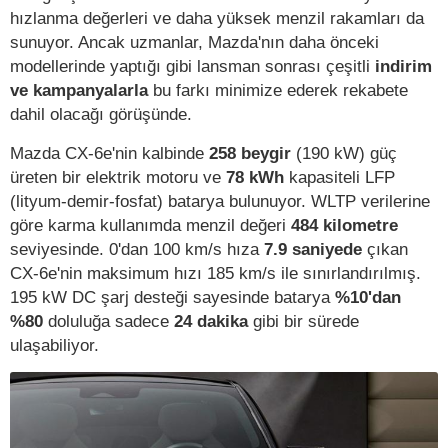
hızlanma değerleri ve daha yüksek menzil rakamları da
sunuyor. Ancak uzmanlar, Mazda'nın daha önceki
modellerinde yaptığı gibi lansman sonrası çeşitli
indirim
ve kampanyalarla
bu farkı minimize ederek rekabete
dahil olacağı görüşünde.
Mazda CX-6e'nin kalbinde
258 beygir
(190 kW) güç
üreten bir elektrik motoru ve
78 kWh
kapasiteli LFP
(lityum-demir-fosfat) batarya bulunuyor. WLTP verilerine
göre karma kullanımda menzil değeri
484 kilometre
seviyesinde. 0'dan 100 km/s hıza
7.9 saniyede
çıkan
CX-6e'nin maksimum hızı 185 km/s ile sınırlandırılmış.
195 kW DC şarj desteği sayesinde batarya
%10'dan
%80
doluluğa sadece
24 dakika
gibi bir sürede
ulaşabiliyor.