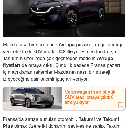
Mazda kısa bir süre önce
Avrupa pazarı
için geliştirdiği
yeni elektrikli SUV modeli
CX-6e
'yi resmen tanıtmıştı.
Tanıtımın üzerinden çok geçmeden modelin
Avrupa
fiyatları
da ortaya çıktı. Şimdilik sadece Fransa pazarı
için açıklanan rakamlar Mazda'nın nasıl bir strateji
izleyeceğine dair önemli ipuçları veriyor.
Volkswagen'in en büyük
SUV aracı ortaya çıktı: 6
litre yakıyor
Fransa'da satışa sunulan otomobil,
Takumi
ve
Takumi
Plus
olmak üzere iki donanım seviyesine sahip. Takumi