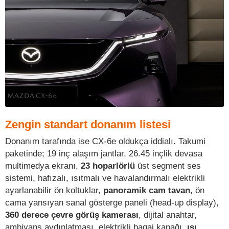
Zengin standart donanım listesi
Donanım tarafında ise CX-6e oldukça iddialı. Takumi
paketinde; 19 inç alaşım jantlar, 26.45 inçlik devasa
multimedya ekranı,
23 hoparlörlü
üst segment ses
sistemi, hafızalı, ısıtmalı ve havalandırmalı elektrikli
ayarlanabilir ön koltuklar,
panoramik cam tavan
, ön
cama yansıyan sanal gösterge paneli (head-up display),
360 derece çevre görüş kamerası
, dijital anahtar,
ambiyans aydınlatması, elektrikli bagaj kapağı,
ısı