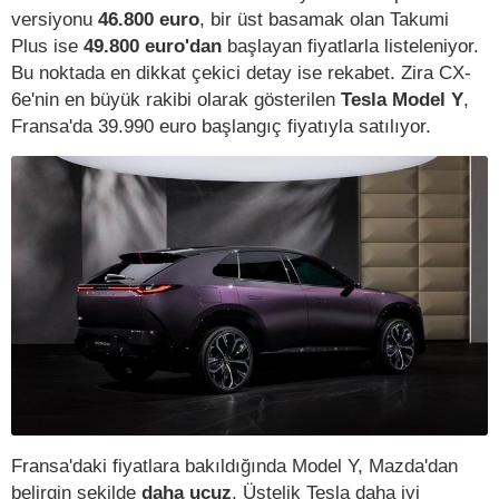
versiyonu
46.800 euro
, bir üst basamak olan Takumi
Plus ise
49.800 euro'dan
başlayan fiyatlarla listeleniyor.
Bu noktada en dikkat çekici detay ise rekabet. Zira CX-
6e'nin en büyük rakibi olarak gösterilen
Tesla Model Y
,
Fransa'da 39.990 euro başlangıç fiyatıyla satılıyor.
Fransa'daki fiyatlara bakıldığında Model Y, Mazda'dan
belirgin şekilde
daha ucuz
. Üstelik Tesla daha iyi