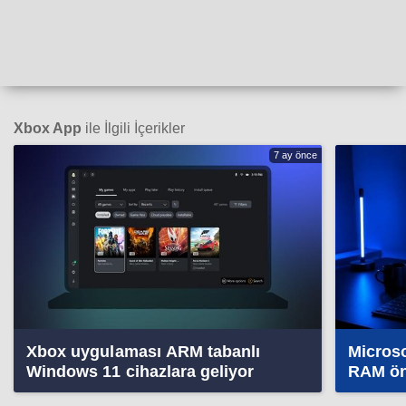
Xbox App
ile İlgili İçerikler
7 ay önce
Xbox uygulaması ARM tabanlı
Microso
Windows 11 cihazlara geliyor
RAM öne
nedeni