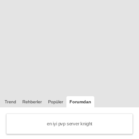
Trend
Rehberler
Popüler
Forumdan
en iyi pvp server knight