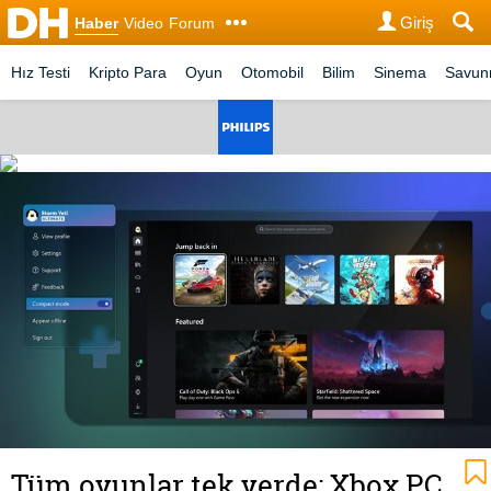
Giriş
Haber
Video
Forum
Hız Testi
Kripto Para
Oyun
Otomobil
Bilim
Sinema
Savu
Tüm oyunlar tek yerde: Xbox PC