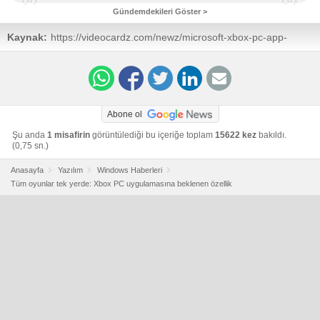
Gündemdekileri Göster >
Kaynak:
https://videocardz.com/newz/microsoft-xbox-pc-app-
adds-third-party-storefronts-pushing-toward-a-unified-
gaming-hub
Abone ol
Şu anda
1 misafirin
görüntülediği bu içeriğe toplam
15622 kez
bakıldı.
(0,75 sn.)
Anasayfa
Yazılım
Windows Haberleri
Tüm oyunlar tek yerde: Xbox PC uygulamasına beklenen özellik