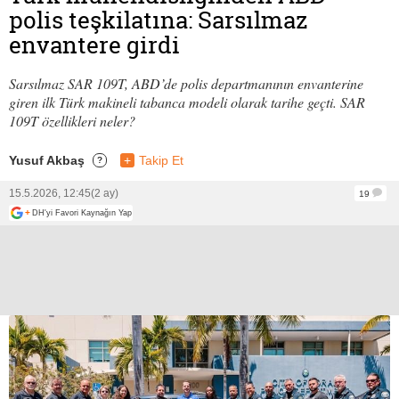
polis teşkilatına: Sarsılmaz
envantere girdi
Sarsılmaz SAR 109T, ABD’de polis departmanının envanterine
giren ilk Türk makineli tabanca modeli olarak tarihe geçti. SAR
109T özellikleri neler?
Yusuf Akbaş
+
Takip Et
?
15.5.2026, 12:45
(2 ay)
19
+
DH'yi Favori Kaynağın Yap