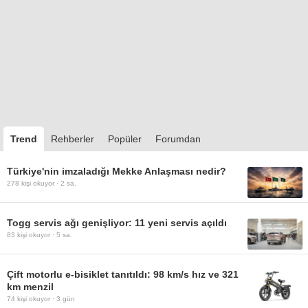
Trend
Rehberler
Popüler
Forumdan
Türkiye'nin imzaladığı Mekke Anlaşması nedir?
278
kişi okuyor ·
2 sa.
Togg servis ağı genişliyor: 11 yeni servis açıldı
83
kişi okuyor ·
5 sa.
Çift motorlu e-bisiklet tanıtıldı: 98 km/s hız ve 321
km menzil
74
kişi okuyor ·
3 gün