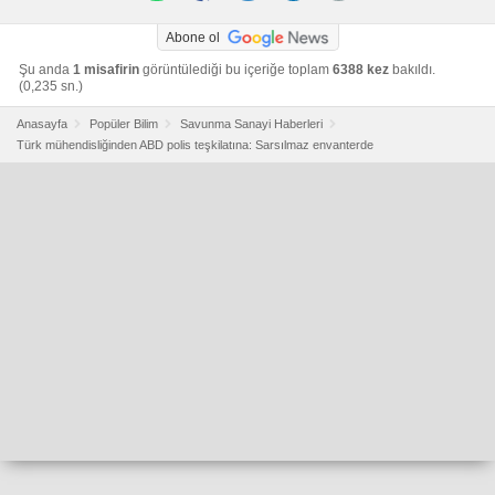
Abone ol
Şu anda
1 misafirin
görüntülediği bu içeriğe toplam
6388 kez
bakıldı.
(0,235 sn.)
Anasayfa
Popüler Bilim
Savunma Sanayi Haberleri
Türk mühendisliğinden ABD polis teşkilatına: Sarsılmaz envanterde