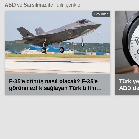
ABD
ve
Sarsılmaz
ile İlgili İçerikler
1 ay önce
F-35'e dönüş nasıl olacak? F-35'e
Türkiye
görünmezlik sağlayan Türk bilim
ABD de 
insanı konuştu