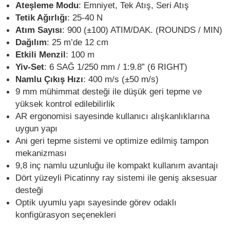
Ateşleme Modu
: Emniyet, Tek Atış, Seri Atış
Tetik Ağırlığı
: 25-40 N
Atım Sayısı
: 900 (±100) ATIM/DAK. (ROUNDS / MIN)
Dağılım
: 25 m’de 12 cm
Etkili Menzil
: 100 m
Yiv-Set
: 6 SAĞ 1/250 mm / 1:9.8” (6 RIGHT)
Namlu Çıkış Hızı
: 400 m/s (±50 m/s)
9 mm mühimmat desteği ile düşük geri tepme ve
yüksek kontrol edilebilirlik
AR ergonomisi sayesinde kullanıcı alışkanlıklarına
uygun yapı
Ani geri tepme sistemi ve optimize edilmiş tampon
mekanizması
9,8 inç namlu uzunluğu ile kompakt kullanım avantajı
Dört yüzeyli Picatinny ray sistemi ile geniş aksesuar
desteği
Optik uyumlu yapı sayesinde görev odaklı
konfigürasyon seçenekleri