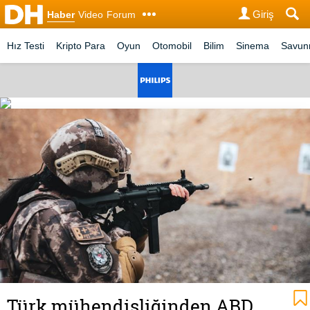
Giriş
Haber
Video
Forum
Hız Testi
Kripto Para
Oyun
Otomobil
Bilim
Sinema
Savu
Türk mühendisliğinden ABD