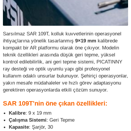
Sarsılmaz SAR 109T, kolluk kuvvetlerinin operasyonel
ihtiyaçlarına yönelik tasarlanmış
9×19 mm
kalibrede
kompakt bir AR platformu olarak öne çıkıyor. Modelin
teknik özellikleri arasında düşük geri tepme, yüksel
kontrol edilebilirlik, ani geri tepme sistemi, PICATINNY
ray desteği ve optik uyumlu yapı gibi profesyonel
kullanım odaklı unsurlar bulunuyor. Şehiriçi operasyonlar,
yakın mesafe müdahaleler ve hızlı görev adaptasyonu
gerektiren operasyonlarda etkili çözüm sunuyor.
SAR 109T’nin öne çıkan özellikleri:
Kalibre
: 9 x 19 mm
Çalışma Sistemi
: Geri Tepme
Kapasite
: Şarjör, 30