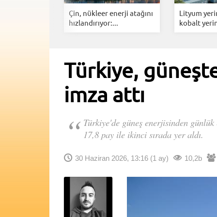
rına dev
Çin, nükleer enerji atağını
Lityum yeri
y...
hızlandırıyor:...
kobalt yerin
Türkiye, güneşte
imza attı
Türkiye'de güneş enerjisinden günlük 
17,8 pay ile ikinci sırada yer aldı.
30 Haziran 2026, 13:16
(1 ay)
10,2b