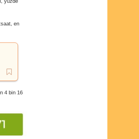
i, yüzde
tsaat, en
n 4 bin 16