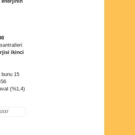
 enerjinin
98
antralleri
jisi ikinci
n bunu 15
456
avat (%1,4)
81537