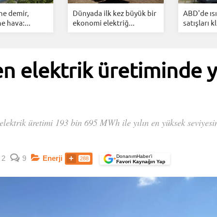
ne demir,
Dünyada ilk kez büyük bir
ABD'de ıs
e hava:...
ekonomi elektriğ...
satışları k
n elektrik üretiminde 
elektrik üretimi 193 bin 695 MWh ile yılın en yüksek seviyesin
DonanımHaber’i
2
9
Enerji
288
+
Favori Kaynağın Yap