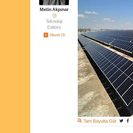
Metin Akpınar
?
Teknoloji
Editörü
Tam Boyutta Gör