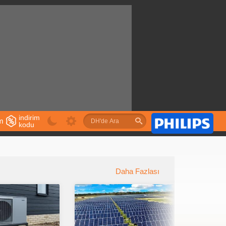
indirim
im
kodu
u
Daha Fazlası