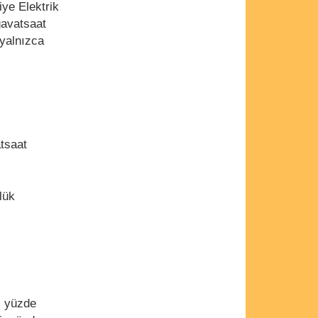
iye Elektrik
gavatsaat
 yalnızca
atsaat
lük
i yüzde