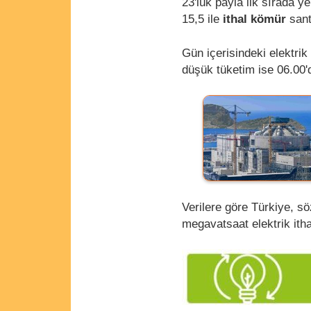
23'lük payla ilk sırada ye
15,5 ile
ithal kömür
santr
Gün içerisindeki elektri
düşük tüketim ise 06.00'
Verilere göre Türkiye, s
megavatsaat elektrik itha