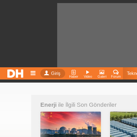
Giriş
Tekno
Haber
Video
Galeri
Forum
Film
Enerji
ile İlgili Son Gönderiler
Fiyatla
İnst