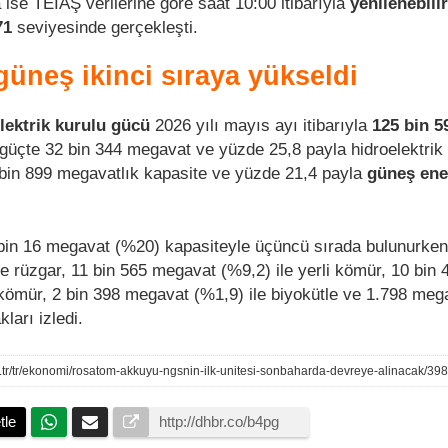
a ise TEİAŞ verilerine göre saat 10:00 itibarıyla
yenilenebilir
71
seviyesinde gerçekleşti.
üneş ikinci sıraya yükseldi
lektrik kurulu gücü
2026 yılı mayıs ayı itibarıyla
125 bin 5
 güçte 32 bin 344 megavat ve yüzde 25,8 payla hidroelektrik s
 bin 899 megavatlık kapasite ve yüzde 21,4 payla
güneş ener
5 bin 16 megavat (%20) kapasiteyle üçüncü sırada bulunurke
e rüzgar, 11 bin 565 megavat (%9,2) ile yerli kömür, 10 bin 
 kömür, 2 bin 398 megavat (%1,9) ile biyokütle ve 1.798 meg
kları izledi.
.tr/tr/ekonomi/rosatom-akkuyu-ngsnin-ilk-unitesi-sonbaharda-devreye-alinacak/39
tle