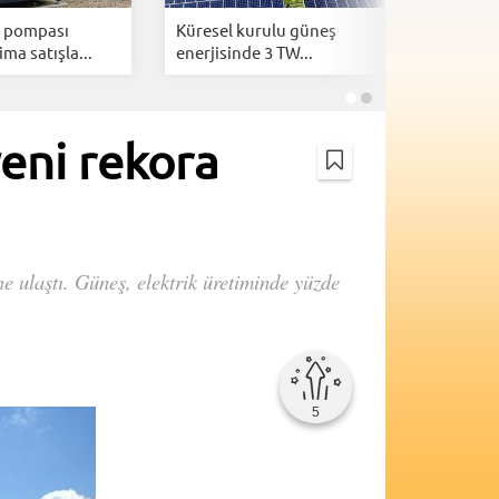
ı pompası
Küresel kurulu güneş
Evler içi
lima satışla...
enerjisinde 3 TW...
batarya: 
yeni rekora
e ulaştı. Güneş, elektrik üretiminde yüzde
5