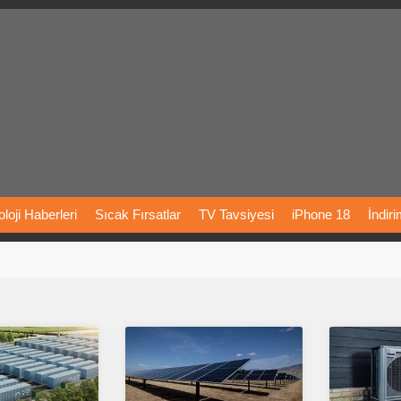
loji
Haberleri
Sıcak
Fırsatlar
TV
Tavsiyesi
iPhone
18
İndir
Önerileri
Türkiye
Araba
Fiyatları
Yapay
Zeka
Şarj
İstasyon
rı
Vizyondaki
Filmler
Bitcoin
Dizi
Önerileri
Telefon
Önerileri
agram
Dondurma
İnstagram
Çöktü
Mü