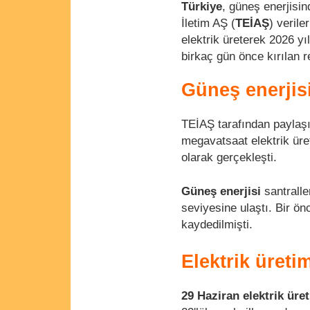
Türkiye
, güneş enerjisin
İletim AŞ (
TEİAŞ
) verile
elektrik üreterek 2026 yı
birkaç gün önce kırılan r
Güneş enerjis
TEİAŞ tarafından paylaşı
megavatsaat elektrik üret
olarak gerçekleşti.
Güneş enerjisi
santralle
seviyesine ulaştı. Bir ö
kaydedilmişti.
Elektrik üreti
29 Haziran elektrik üre