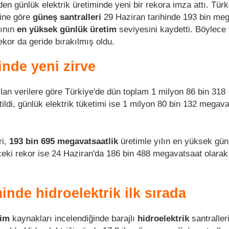
den günlük elektrik üretiminde yeni bir rekora imza attı. Türk
rine göre
güneş santralleri
29 Haziran tarihinde 193 bin me
lının
en yüksek günlük üretim
seviyesini kaydetti. Böylece
ekor da geride bırakılmış oldu.
inde yeni zirve
lan verilere göre Türkiye'de dün toplam 1 milyon 86 bin 318
ildi, günlük elektrik tüketimi ise 1 milyon 80 bin 132 megav
ri,
193 bin 695 megavatsaatlik
üretimle yılın en yüksek gün
nceki rekor ise 24 Haziran'da 186 bin 488 megavatsaat olarak
minde hidroelektrik ilk sırada
tim
kaynakları incelendiğinde barajlı
hidroelektrik
santraller