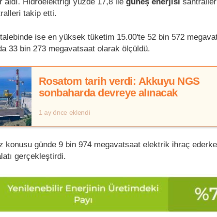
r aldı. Hidroelektriği yüzde 17,8 ile
güneş enerjisi
santraller
alleri takip etti.
k talebinde ise en yüksek tüketim 15.00'te 52 bin 572 megava
da 33 bin 273 megavatsaat olarak ölçüldü.
Rosatom tarih verdi: Akkuyu NGS
sonbaharda devreye alınacak
1 ay önce eklendi
öz konusu günde 9 bin 974 megavatsaat elektrik ihraç ederke
latı gerçekleştirdi.