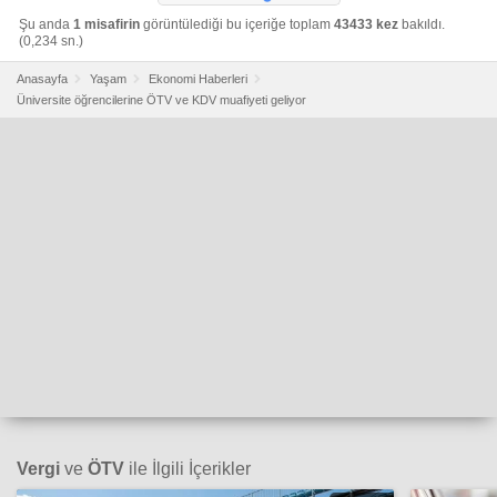
Şu anda
1 misafirin
görüntülediği bu içeriğe toplam
43433 kez
bakıldı.
(0,234 sn.)
Anasayfa
Yaşam
Ekonomi Haberleri
Üniversite öğrencilerine ÖTV ve KDV muafiyeti geliyor
Vergi
ve
ÖTV
ile İlgili İçerikler