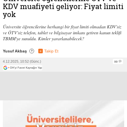
KDV muafiyeti geliyor: Fiyat limiti
yok
Üniversite öğrencilerine herhangi bir fiyat limiti olmadan KDV'siz
ve ÖTV'siz telefon, tablet ve bilgisayar imkanı getiren kanun teklifi
TBMM'ye sunuldu. Kimler yararlanabilecek?
Yusuf Akbaş
+
Takip Et
?
4.12.2025, 10:52 (Günc.)
99
+
DH'yi Favori Kaynağın Yap