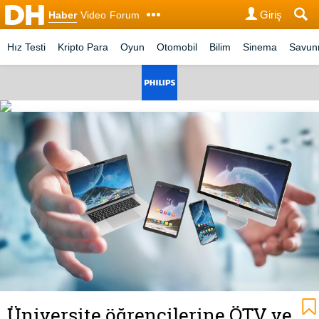
Giriş
Haber
Video
Forum
Hız Testi
Kripto Para
Oyun
Otomobil
Bilim
Sinema
Savu
Üniversite öğrencilerine ÖTV ve