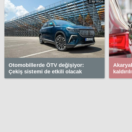
1 ay önce
Otomobillerde ÖTV değişiyor:
Akaryak
Çekiş sistemi de etkili olacak
kaldırı