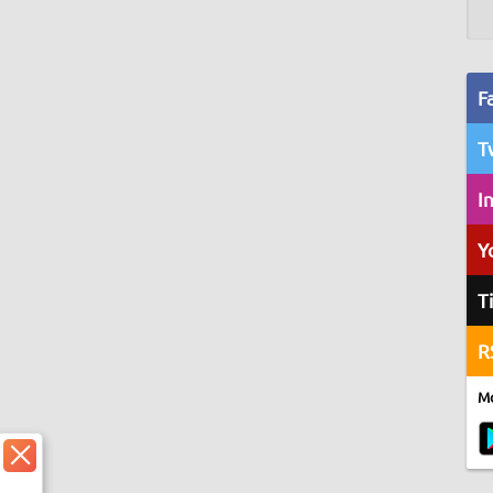
F
T
I
Y
T
R
Mo