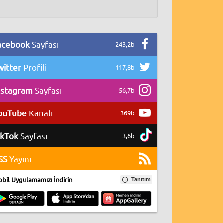
acebook
Sayfası
243,2b
witter
Profili
117,8b
nstagram
Sayfası
56,7b
ouTube
Kanalı
369b
ikTok
Sayfası
3,6b
SS
Yayını
bil Uygulamamızı İndirin
Tanıtım