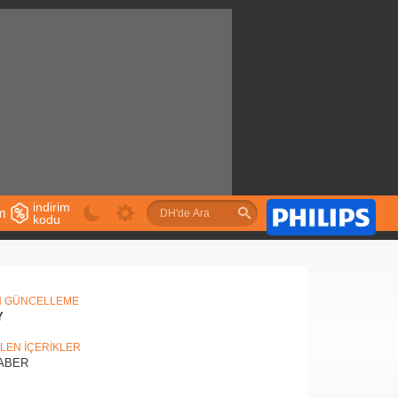
indirim
im
kodu
u
N GÜNCELLEME
Y
İLEN İÇERİKLER
ABER