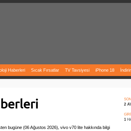
loji
Haberleri
Sıcak
Fırsatlar
TV
Tavsiyesi
iPhone
18
İndir
Önerileri
Türkiye
Araba
Fiyatları
Yapay
Zeka
Şarj
İstasyon
berleri
rı
Vizyondaki
Filmler
Bitcoin
Dizi
Önerileri
Telefon
Önerileri
SO
2 A
agram
Dondurma
İnstagram
Çöktü
Mü
GİR
1
H
ten bugüne (06 Ağustos 2026), vivo v70 lite hakkında bilgi