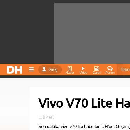
Giriş
Tekno
Haber
Video
Galeri
Forum
Film
Vivo V70 Lite Ha
Fiyatla
İnst
Etiket
Son dakika vivo v70 lite haberleri DH’de. Geçmiş