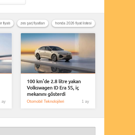
r fiyatı
zes şarj fiyatları
honda 2026 fiyat listesi
100 km'de 2.8 litre yakan
Volkswagen ID Era 5S, iç
mekanını gösterdi
 ay
Otomobil Teknolojileri
1 ay