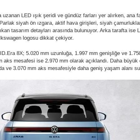
zanan LED ışık şeridi ve gündüz farları yer alırken, ana fa
arlak siyah ön ızgara, aktif hava girişleri, siyah çamurlukla
ıkan tasarım detayları arasında bulunuyor. Arka tarafta ise 
olkswagen logosu dikkat çekiyor.
a ID.Era 8X; 5.020 mm uzunluğa, 1.997 mm genişliğe ve 1.7
in aks mesafesi ise 2.970 mm olarak açıklandı. Daha büyük 
da ve 3.070 mm aks mesafesiyle daha geniş yaşam alanı su