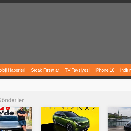
loji
Haberleri
Sıcak
Fırsatlar
TV
Tavsiyesi
iPhone
18
İndir
Önerileri
Türkiye
Araba
Fiyatları
Yapay
Zeka
Şarj
İstasyon
 Gönderiler
rı
Vizyondaki
Filmler
Bitcoin
Dizi
Önerileri
Telefon
Önerileri
agram
Dondurma
İnstagram
Çöktü
Mü