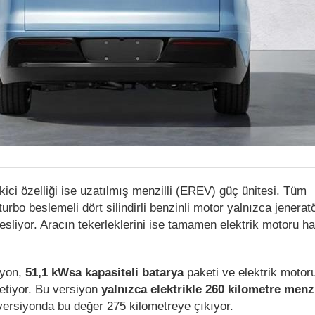
kici özelliği ise uzatılmış menzilli (EREV) güç ünitesi. Tüm
 turbo beslemeli dört silindirli benzinli motor yalnızca jenerat
esliyor. Aracın tekerleklerini ise tamamen elektrik motoru h
iyon,
51,1 kWsa kapasiteli batarya
paketi ve elektrik motoru
etiyor. Bu versiyon
yalnızca elektrikle 260 kilometre menz
 versiyonda bu değer 275 kilometreye çıkıyor.