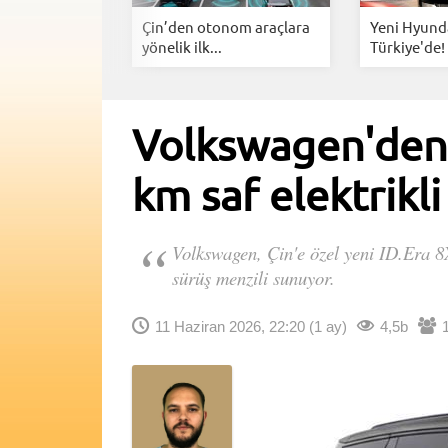
ektrikli
Çin’den otonom araçlara
Yeni Hyunda
inin...
yönelik ilk...
Türkiye'de! 
Volkswagen'den 
km saf elektrikli
Volkswagen, Çin'e özel yeni ID.Era 8X
sürüş menzili sunuyor.
11 Haziran 2026, 22:20
(1 ay)
4,5b