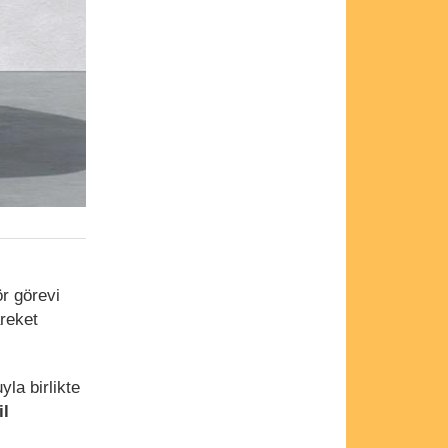
ör görevi
areket
yla birlikte
il