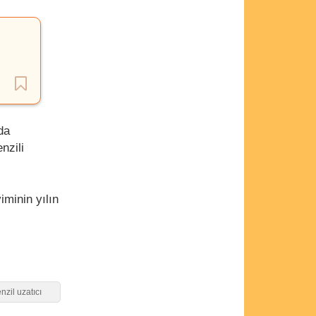
da
nzili
minin yılın
zil uzatıcı