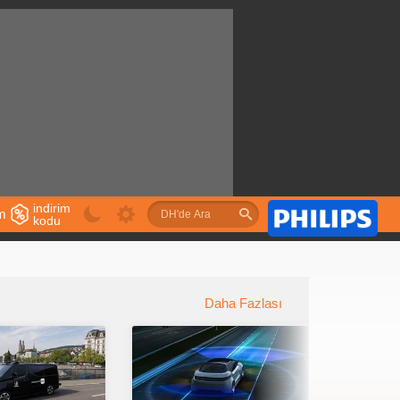
indirim
im
kodu
u
Daha Fazlası