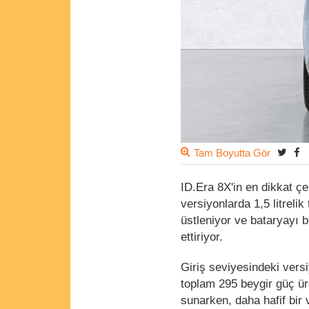
Tam Boyutta Gör
ID.Era 8X'in en dikkat çe
versiyonlarda 1,5 litrelik
üstleniyor ve bataryayı b
ettiriyor.
Giriş seviyesindeki vers
toplam 295 beygir güç ür
sunarken, daha hafif bir