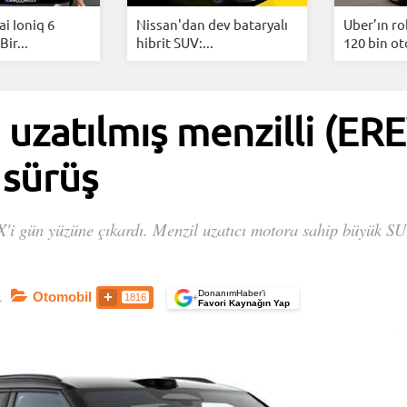
i Ioniq 6
Nissan'dan dev bataryalı
Uber’ın ro
Bir...
hibrit SUV:...
120 bin ot
uzatılmış menzilli (ER
 sürüş
'i gün yüzüne çıkardı. Menzil uzatıcı motora sahip büyük SUV
DonanımHaber’i
1
Otomobil
1816
+
Favori Kaynağın Yap