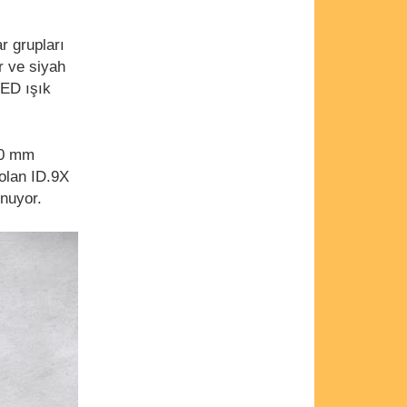
r grupları
r ve siyah
LED ışık
50 mm
olan ID.9X
nuyor.