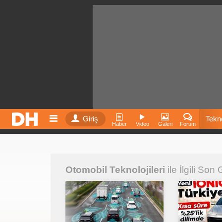
Giriş
Tekno
Haber
Video
Galeri
Forum
Film
Otomobil Teknolojileri
ile İlgili Son
Fiyatla
İnst