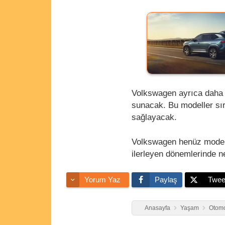
Volkswagen ayrıca daha b
sunacak. Bu modeller sıra
sağlayacak.
Volkswagen henüz modelin
ilerleyen dönemlerinde n
Yorum Yaz
Paylaş
Twee
Anasayfa
Yaşam
Otomo