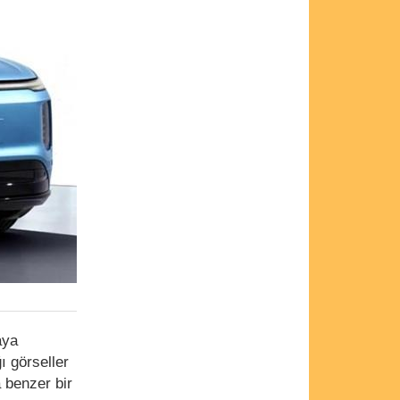
aya
ı görseller
 benzer bir