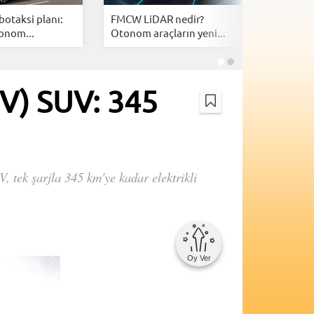
botaksi planı:
FMCW LiDAR nedir?
En uzun 
onom...
Otonom araçların yeni...
otomobill
EV) SUV: 345
, tek şarjla 345 km'ye kadar elektrikli
Oy Ver