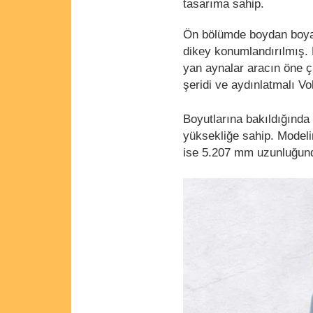
tasarıma sahip.
Ön bölümde boydan boya u
dikey konumlandırılmış. P
yan aynalar aracın öne ç
şeridi ve aydınlatmalı V
Boyutlarına bakıldığınd
yüksekliğe sahip. Model
ise 5.207 mm uzunluğun