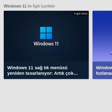
Windows 11
ile İlgili İçerikler
4 gün önce
Windows 11 sağ tık menüsü
Window
yeniden tasarlanıyor: Artık çok
hızlana
daha hızlı olacak
özellikl