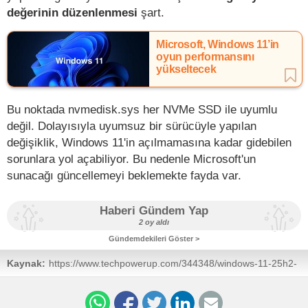
değerinin düzenlenmesi
şart.
Microsoft, Windows 11’in
oyun performansını
yükseltecek
Bu noktada nvmedisk.sys her NVMe SSD ile uyumlu
değil. Dolayısıyla uyumsuz bir sürücüyle yapılan
değişiklik, Windows 11'in açılmamasına kadar gidebilen
sorunlara yol açabiliyor. Bu nedenle Microsoft'un
sunacağı güncellemeyi beklemekte fayda var.
Haberi Gündem Yap
2 oy aldı
Gündemdekileri Göster >
Kaynak:
https://www.techpowerup.com/344348/windows-11-25h2-
includes-a-faster-nvme-driver-needing-manual-
installation