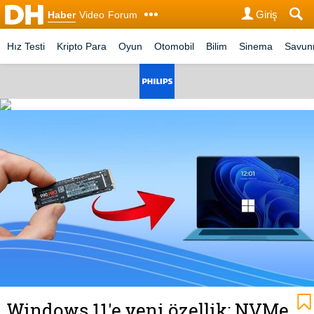
Giriş
Haber
Video
Forum
Hız Testi
Kripto Para
Oyun
Otomobil
Bilim
Sinema
Savu
Windows 11'e yeni özellik: NVMe