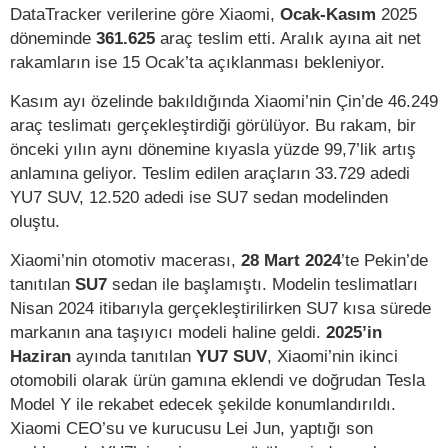
DataTracker verilerine göre Xiaomi,
Ocak-Kasım
2025
döneminde
361.625
araç teslim etti. Aralık ayına ait net
rakamların ise 15 Ocak’ta açıklanması bekleniyor.
Kasım ayı özelinde bakıldığında Xiaomi’nin Çin’de 46.249
araç teslimatı gerçekleştirdiği görülüyor. Bu rakam, bir
önceki yılın aynı dönemine kıyasla yüzde 99,7’lik artış
anlamına geliyor. Teslim edilen araçların 33.729 adedi
YU7 SUV, 12.520 adedi ise SU7 sedan modelinden
oluştu.
Xiaomi’nin otomotiv macerası,
28 Mart 2024
’te Pekin’de
tanıtılan
SU7
sedan ile başlamıştı. Modelin teslimatları
Nisan 2024 itibarıyla gerçekleştirilirken SU7 kısa sürede
markanın ana taşıyıcı modeli haline geldi.
2025’in
Haziran
ayında tanıtılan
YU7 SUV
, Xiaomi’nin ikinci
otomobili olarak ürün gamına eklendi ve doğrudan Tesla
Model Y ile rekabet edecek şekilde konumlandırıldı.
Xiaomi CEO’su ve kurucusu Lei Jun, yaptığı son