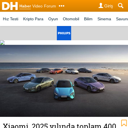
Giriş
Haber
Video
Forum
Hız Testi
Kripto Para
Oyun
Otomobil
Bilim
Sinema
Savu
Xiaomi, 2025 yılında toplam 400