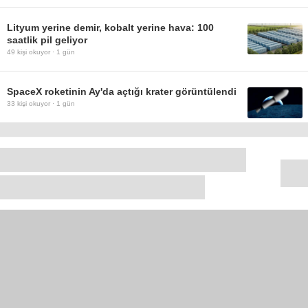
Lityum yerine demir, kobalt yerine hava: 100
saatlik pil geliyor
49
kişi okuyor ·
1 gün
SpaceX roketinin Ay'da açtığı krater görüntülendi
33
kişi okuyor ·
1 gün