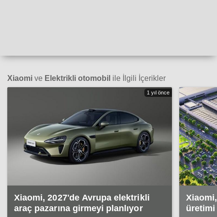
Xiaomi
ve
Elektrikli otomobil
ile İlgili İçerikler
1 yıl önce
Xiaomi, 2027'de Avrupa elektrikli
Xiaomi,
araç pazarına girmeyi planlıyor
üretimi 