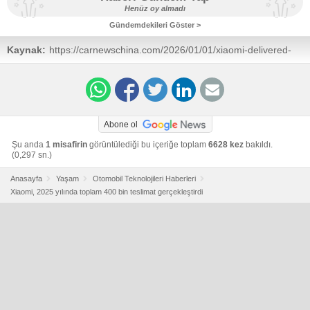
Henüz oy almadı
Gündemdekileri Göster >
Kaynak:
https://carnewschina.com/2026/01/01/xiaomi-delivered-
over-400000-cars-in-2025-one-year-after-its-first-model-
launch/
Abone ol
Şu anda
1 misafirin
görüntülediği bu içeriğe toplam
6628 kez
bakıldı.
(0,297 sn.)
Anasayfa
Yaşam
Otomobil Teknolojileri Haberleri
Xiaomi, 2025 yılında toplam 400 bin teslimat gerçekleştirdi