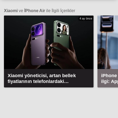
Xiaomi
ve
İPhone Air
ile İlgili İçerikler
4 ay önce
Xiaomi yöneticisi, artan bellek
iPhone 
fiyatlarının telefonlardaki
ilgi: Ap
maliyetini açıkladı