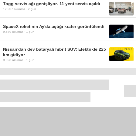
Togg servis ağı genişliyor: 11 yeni servis açıldı
12.207
okunma ·
2 gün
SpaceX roketinin Ay'da açtığı krater görüntülendi
9.689
okunma ·
1 gün
Nissan'dan dev bataryalı hibrit SUV: Elektrikle 225
km gidiyor
9.398
okunma ·
1 gün