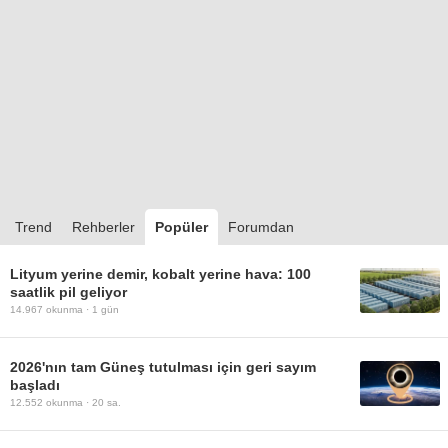
Trend
Rehberler
Popüler
Forumdan
Lityum yerine demir, kobalt yerine hava: 100
saatlik pil geliyor
14.967
okunma ·
1 gün
2026'nın tam Güneş tutulması için geri sayım
başladı
12.552
okunma ·
20 sa.