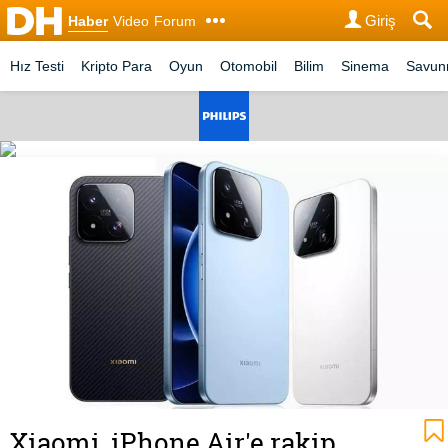
Giriş
Haber
Video
Forum
Hız Testi
Kripto Para
Oyun
Otomobil
Bilim
Sinema
Savu
Xiaomi, iPhone Air'e rakip