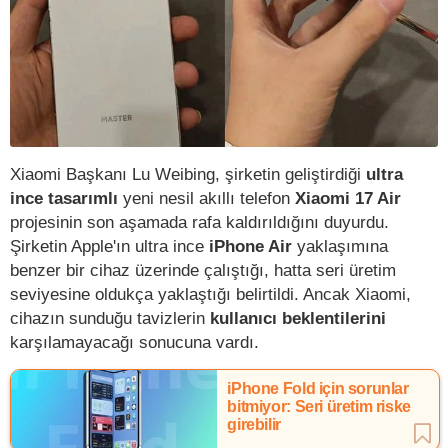
Xiaomi Başkanı Lu Weibing, şirketin geliştirdiği
ultra
ince tasarımlı
yeni nesil akıllı telefon
Xiaomi 17 Air
projesinin son aşamada rafa kaldırıldığını duyurdu.
Şirketin Apple'ın ultra ince
iPhone Air
yaklaşımına
benzer bir cihaz üzerinde çalıştığı, hatta seri üretim
seviyesine oldukça yaklaştığı belirtildi. Ancak Xiaomi,
cihazın sunduğu tavizlerin
kullanıcı beklentilerini
karşılamayacağı sonucuna vardı.
iPhone Fold için sorunlar
bitmiyor: Seri üretim riske
girebilir