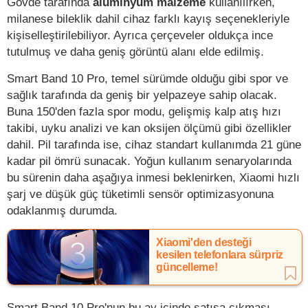
Gövde tarafında
alüminyum malzeme
kullanılırken,
milanese bileklik dahil cihaz farklı kayış seçenekleriyle
kişiselleştirilebiliyor. Ayrıca çerçeveler oldukça ince
tutulmuş ve daha geniş görüntü alanı elde edilmiş.
Smart Band 10 Pro, temel sürümde olduğu gibi spor ve
sağlık tarafında da geniş bir yelpazeye sahip olacak.
Buna 150'den fazla spor modu, gelişmiş kalp atış hızı
takibi, uyku analizi ve kan oksijen ölçümü gibi özellikler
dahil. Pil tarafında ise, cihaz standart kullanımda 21 güne
kadar pil ömrü sunacak. Yoğun kullanım senaryolarında
bu sürenin daha aşağıya inmesi beklenirken, Xiaomi hızlı
şarj ve düşük güç tüketimli sensör optimizasyonuna
odaklanmış durumda.
Xiaomi'den desteği
kesilen telefonlara sürpriz
güncelleme!
Smart Band 10 Pro'nun bu ay içinde satışa çıkması