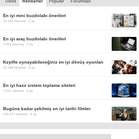
Trend
Rehberler
Popüler
Forumdan
En iyi mini buzdolabı önerileri
10.181
okunma ·
2 ay
En iyi araç buzdolabı önerileri
7.053
okunma ·
3 ay
Keyifle oynayabileceğiniz en iyi dövüş oyunları
15.198
okunma ·
3 ay
En iyi hazır sistem toplama siteleri
7.222
okunma ·
4 ay
Bugüne kadar çekilmiş en iyi tarihi filmler
140.477
okunma ·
4 ay