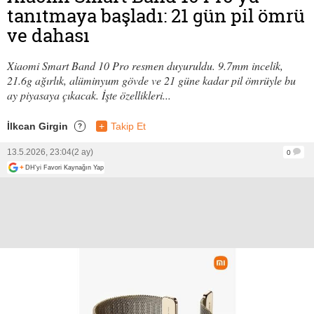
tanıtmaya başladı: 21 gün pil ömrü
ve dahası
Xiaomi Smart Band 10 Pro resmen duyuruldu. 9.7mm incelik,
21.6g ağırlık, alüminyum gövde ve 21 güne kadar pil ömrüyle bu
ay piyasaya çıkacak. İşte özellikleri...
İlkcan Girgin
+
Takip Et
?
13.5.2026, 23:04
(2 ay)
0
+
DH'yi Favori Kaynağın Yap