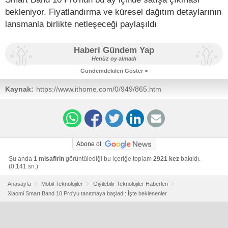
bekleniyor. Fiyatlandırma ve küresel dağıtım detaylarının
lansmanla birlikte netleşeceği paylaşıldı
Haberi Gündem Yap
Henüz oy almadı
Gündemdekileri Göster >
Kaynak:
https://www.ithome.com/0/949/865.htm
Abone ol
Şu anda
1 misafirin
görüntülediği bu içeriğe toplam
2921 kez
bakıldı.
(0,141 sn.)
Anasayfa
Mobil Teknolojiler
Giyilebilir Teknolojiler Haberleri
Xiaomi Smart Band 10 Pro'yu tanıtmaya başladı: İşte beklenenler