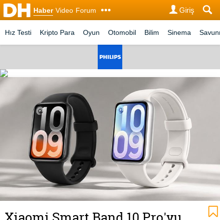
Giriş
Haber
Video
Forum
Hız Testi
Kripto Para
Oyun
Otomobil
Bilim
Sinema
Savu
Xiaomi Smart Band 10 Pro'yu