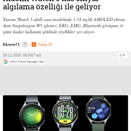
algılama özelliği ile geliyor
Xiaomi Watch 5 akıllı saat modelinde 1.54 inçlik AMOLED ekran,
4nm Snapdragon W5 işlemci, EKG, EMG, Bluetooth görüşme, 6
güne kadar kullanım şeklinde özellikler yer alıyor.
Ekrem71
+
Takip Et
?
26.12.2025, 09:50
(7 ay)
0
+
DH'yi Favori Kaynağın Yap