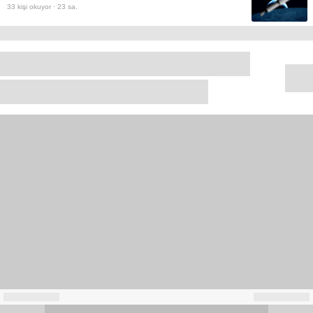
33
kişi okuyor ·
23 sa.