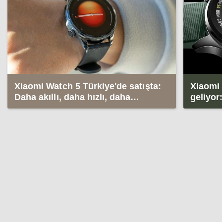
Xiaomi Watch 5 Türkiye'de satışta:
Xiaomi 
Daha akıllı, daha hızlı, daha
geliyor
sezgisel