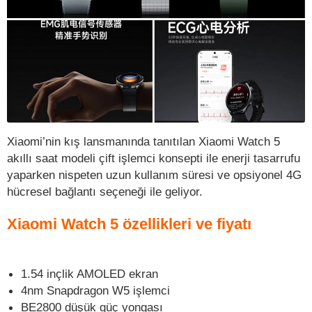
Xiaomi’nin kış lansmanında tanıtılan Xiaomi Watch 5
akıllı saat modeli çift işlemci konsepti ile enerji tasarrufu
yaparken nispeten uzun kullanım süresi ve opsiyonel 4G
hücresel bağlantı seçeneği ile geliyor.
Xiaomi Watch 5 özellikleri ve fiyatı
1.54 inçlik AMOLED ekran
4nm Snapdragon W5 işlemci
BE2800 düşük güç yongası