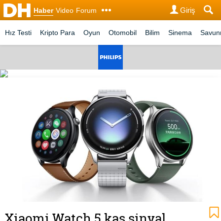
Giriş
Haber
Video
Forum
Hız Testi
Kripto Para
Oyun
Otomobil
Bilim
Sinema
Savu
Xiaomi Watch 5 kas sinyal