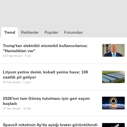
Trend
Rehberler
Popüler
Forumdan
Trump'tan elektrikli otomobil kullanıcılarına:
"Hastalıkları var"
104
kişi okuyor ·
5 sa.
Lityum yerine demir, kobalt yerine hava: 100
saatlik pil geliyor
43
kişi okuyor ·
1 gün
2026'nın tam Güneş tutulması için geri sayım
başladı
37
kişi okuyor ·
33 dk.
SpaceX roketinin Ay'da açtığı krater görüntülendi