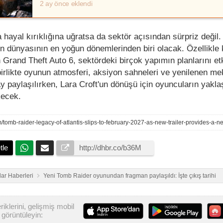
2 ay önce eklendi
a hayal kırıklığına uğratsa da sektör açısından sürpriz değil.
n dünyasının en yoğun dönemlerinden biri olacak. Özellikle
Grand Theft Auto 6, sektördeki birçok yapımın planlarını e
birlikte oyunun atmosferi, aksiyon sahneleri ve yenilenen me
y paylaşılırken, Lara Croft'un dönüşü için oyuncuların yakla
kecek.
tle
ar Haberleri
Yeni Tomb Raider oyunundan fragman paylaşıldı: İşte çıkış tarihi
iklerini, gelişmiş mobil
görüntüleyin: