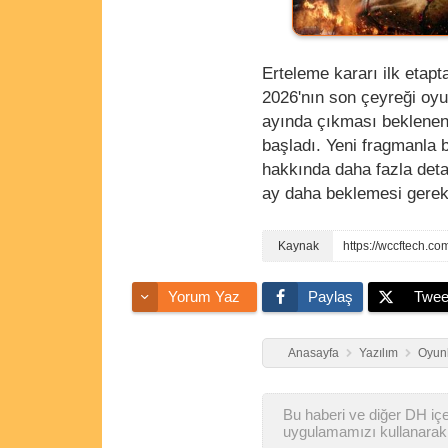
Erteleme kararı ilk etapt
2026'nın son çeyreği oyu
ayında çıkması beklenen 
başladı. Yeni fragmanla 
hakkında daha fazla deta
ay daha beklemesi gere
Yorum Yaz
Paylaş
Twee
Anasayfa
Yazılım
Oyunl
Bu haberi ve diğer DH içer
uygulamamızı kullanarak 