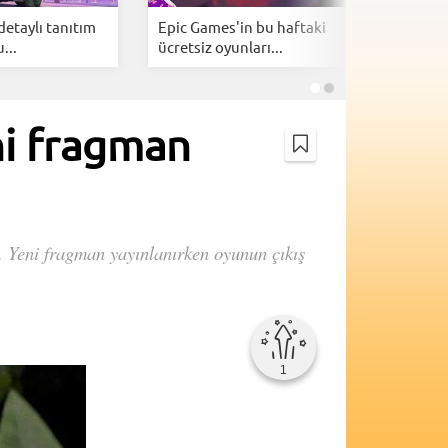
detaylı tanıtım
Epic Games'in bu haftaki
Xbox efs
...
ücretsiz oyunları...
PlayStati
ni fragman
. Yeni fragman yayınlanırken oyunun çıkış
1