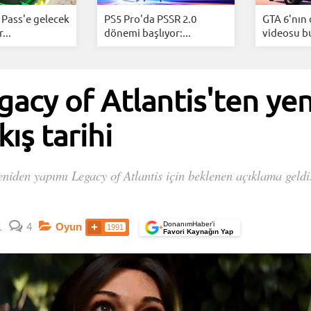
Pass'e gelecek
PS5 Pro'da PSSR 2.0
GTA 6'nın 
...
dönemi başlıyor:...
videosu bu
gacy of Atlantis'ten ye
kış tarihi
niden yapımı Legacy of Atlantis için beklenen açıklama geldi
DonanımHaber’i
1
4
Oyun
1991
+
Favori Kaynağın Yap