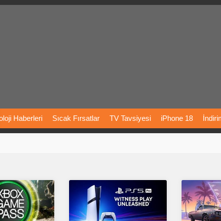
loji
Haberleri
Sıcak
Fırsatlar
TV
Tavsiyesi
iPhone
18
İndir
Önerileri
Türkiye
Araba
Fiyatları
Yapay
Zeka
Şarj
İstasyon
rı
Vizyondaki
Filmler
Bitcoin
Dizi
Önerileri
Telefon
Önerileri
agram
Dondurma
İnstagram
Çöktü
Mü