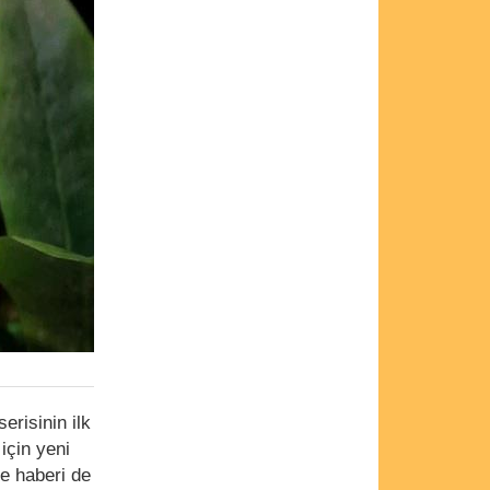
erisinin ilk
için yeni
me haberi de