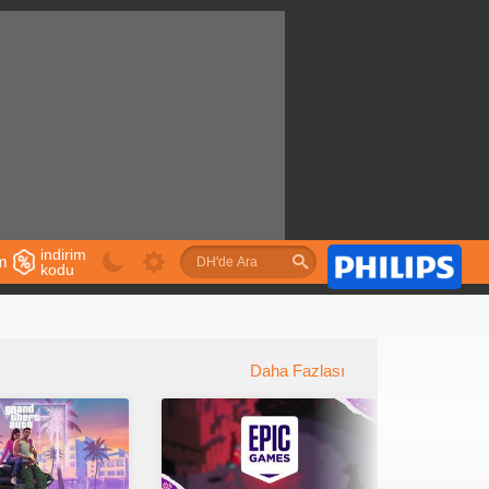
indirim
im
kodu
u
Daha Fazlası