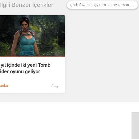
 İlgili Benzer İçerikler
god of war trilogy remake ne zaman çıkacak
i yıl içinde iki yeni Tomb
ider oyunu geliyor
unlar
7 ay