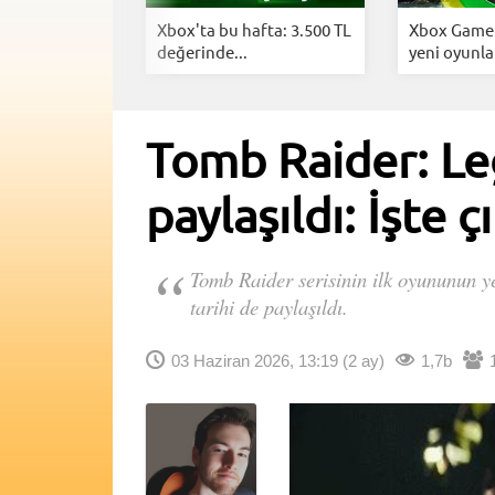
ık dünya
Xbox'ta bu hafta: 3.500 TL
Xbox Game 
rounds...
değerinde...
yeni oyunlar
Tomb Raider: Le
paylaşıldı: İşte çı
Tomb Raider serisinin ilk oyununun ye
tarihi de paylaşıldı.
03 Haziran 2026, 13:19
(2 ay)
1,7b