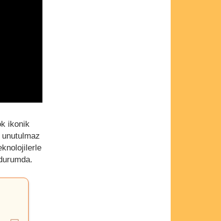
k ikonik
n unutulmaz
knolojilerle
 durumda.