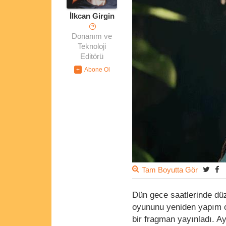
İlkcan Girgin
?
Donanım ve
Teknoloji
Editörü
Tam Boyutta Gör
Dün gece saatlerinde düz
oyununu yeniden yapım o
bir fragman yayınladı. Ay