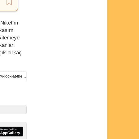
 Niketim
 kasım
tkilemeye
kanları
şık birkaç
https://wccftech.com/tomb-raider-legacy-of-atlantis-slips-to-february-2027-as-new-trailer-provides-a-new-look-at-the-iconic-t-rex/