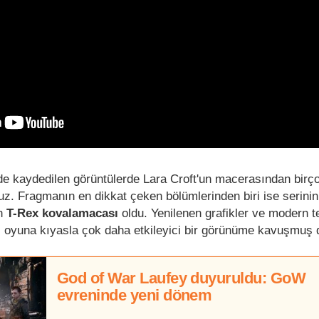
de kaydedilen görüntülerde Lara Croft'un macerasından birço
z. Fragmanın en dikkat çeken bölümlerinden biri ise serini
en
T-Rex kovalamacası
oldu. Yenilenen grafikler ve modern te
al oyuna kıyasla çok daha etkileyici bir görünüme kavuşmuş
God of War Laufey duyuruldu: GoW
evreninde yeni dönem