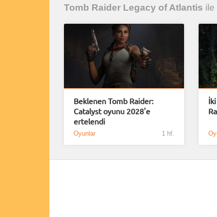
Tomb Raider Legacy of Atlantis
ile
Beklenen Tomb Raider:
İk
Catalyst oyunu 2028'e
Ra
ertelendi
Oyunlar
1 hf.
Oy