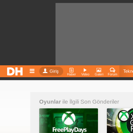
Giriş
Tekno
Haber
Video
Galeri
Forum
Film
Oyunlar
ile İlgili Son Gönderiler
Fiyatla
İnst