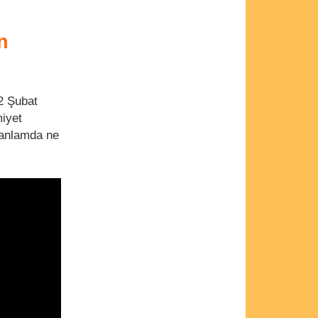
n
2 Şubat
miyet
 anlamda ne