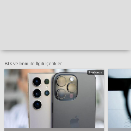
Btk
ve
İmei
ile İlgili İçerikler
1 yıl önce