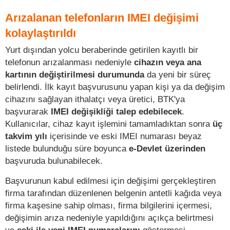
Arızalanan telefonların IMEI değişimi
kolaylaştırıldı
Yurt dışından yolcu beraberinde getirilen kayıtlı bir
telefonun arızalanması nedeniyle
cihazın veya ana
kartının değiştirilmesi durumunda
da yeni bir süreç
belirlendi. İlk kayıt başvurusunu yapan kişi ya da değişim
cihazını sağlayan ithalatçı veya üretici, BTK'ya
başvurarak
IMEI değişikliği talep edebilecek
.
Kullanıcılar, cihaz kayıt işlemini tamamladıktan sonra
üç
takvim yılı
içerisinde ve eski IMEI numarası beyaz
listede bulunduğu süre boyunca
e-Devlet üzerinden
başvuruda bulunabilecek.
Başvurunun kabul edilmesi için değişimi gerçekleştiren
firma tarafından düzenlenen belgenin antetli kağıda veya
firma kaşesine sahip olması, firma bilgilerini içermesi,
değişimin arıza nedeniyle yapıldığını açıkça belirtmesi
ve
eski ile yeni IMEI numaralarını
göstermesi