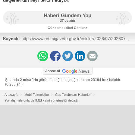
Haberi Gündem Yap
27 oy aldı
Gündemdekileri Göster >
Kaynak:
https://www.resmigazete.gov.tr/eskiler/2026/07/20260702-
6.htm
Abone ol
Şu anda
2 misafirin
görüntülediği bu içeriğe toplam
23104 kez
bakıldı.
(0,235 sn.)
Anasayfa
Mobil Teknolojiler
Cep Telefonları Haberleri
Yurt dışı telefonlarda IMEI kayıt yönetmeliği değişti