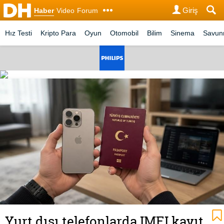
Giriş
Haber
Video
Forum
Hız Testi
Kripto Para
Oyun
Otomobil
Bilim
Sinema
Savu
Yurt dışı telefonlarda IMEI kayıt