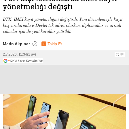
yönetmeliği değişti
BTK, IMEI kayıt yönetmeliğini değiştirdi. Yeni düzenlemeyle kayıt
başvurularında e-Devlet tek adres olurken, diplomatlar ve arızalı
cihazlar için de yeni kurallar getirildi.
Metin Akpınar
+
Takip Et
?
2.7.2026, 11:34
(1 ay)
79
+
DH'yi Favori Kaynağın Yap