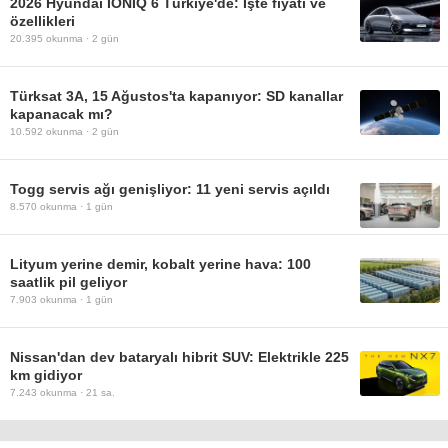
2026 Hyundai IONIQ 6 Türkiye'de: İşte fiyatı ve
özellikleri
20.395
okunma ·
2 gün
Türksat 3A, 15 Ağustos'ta kapanıyor: SD kanallar
kapanacak mı?
10.592
okunma ·
2 gün
Togg servis ağı genişliyor: 11 yeni servis açıldı
8.570
okunma ·
1 gün
Lityum yerine demir, kobalt yerine hava: 100
saatlik pil geliyor
7.903
okunma ·
1 gün
Nissan'dan dev bataryalı hibrit SUV: Elektrikle 225
km gidiyor
7.243
okunma ·
21 sa.