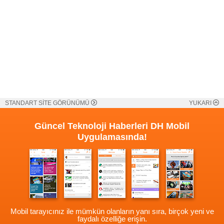
STANDART SİTE GÖRÜNÜMÜ
YUKARI
Güncel Teknoloji Haberleri
DH Mobil
Uygulamasında!
Mobil tarayıcınız ile mümkün olanların yanı sıra, birçok yeni ve
faydalı özelliğe erişin.