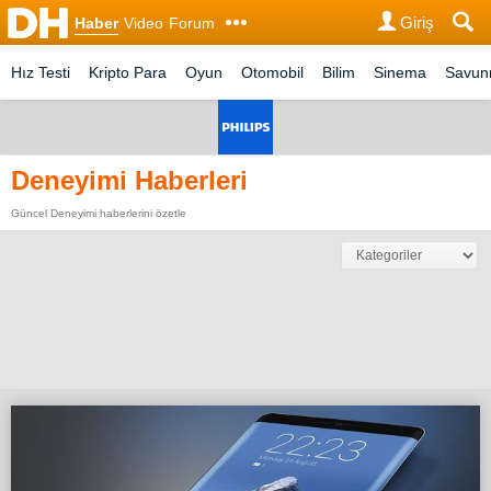
Giriş
Haber
Video
Forum
Hız Testi
Kripto Para
Oyun
Otomobil
Bilim
Sinema
Savu
Deneyimi Haberleri
Güncel Deneyimi haberlerini özetle