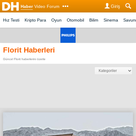
Giriş
Haber
Video
Forum
Hız Testi
Kripto Para
Oyun
Otomobil
Bilim
Sinema
Savu
Florit Haberleri
Güncel Florit haberlerini özetle