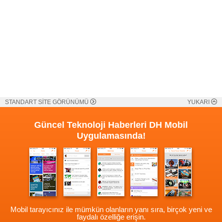
STANDART SİTE GÖRÜNÜMÜ
YUKARI
Güncel Teknoloji Haberleri
DH Mobil
Uygulamasında!
Mobil tarayıcınız ile mümkün olanların yanı sıra, birçok yeni ve
faydalı özelliğe erişin.