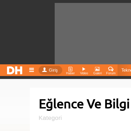
Giriş
Tekno
Haber
Video
Galeri
Forum
Film
Eğlence Ve Bilgi
Fiyatla
İnst
Kategori