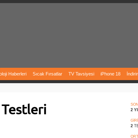
loji
Haberleri
Sıcak
Fırsatlar
TV
Tavsiyesi
iPhone
18
İndir
Önerileri
Türkiye
Araba
Fiyatları
Yapay
Zeka
Şarj
İstasyon
 Testleri
rı
Vizyondaki
Filmler
Bitcoin
Dizi
Önerileri
Telefon
Önerileri
SO
2 Y
agram
Dondurma
İnstagram
Çöktü
Mü
GİR
2
T
ORT