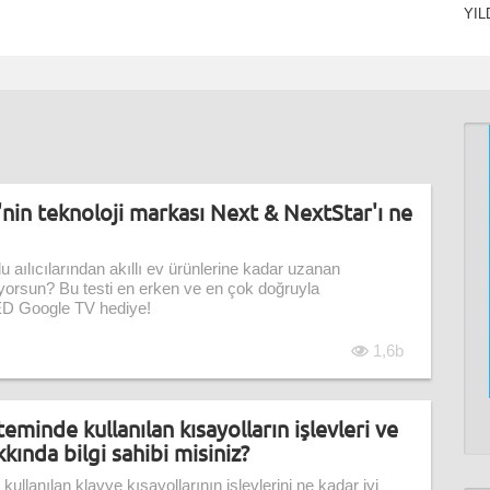
YIL
'nin teknoloji markası Next & NextStar'ı ne
u aılıcılarından akıllı ev ürünlerine kadar uzanan
liyorsun? Bu testi en erken ve en çok doğruyla
D Google TV hediye!
1,6b
eminde kullanılan kısayolların işlevleri ve
kkında bilgi sahibi misiniz?
ullanılan klavye kısayollarının işlevlerini ne kadar iyi