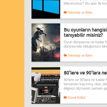
biliyorsunuz? Bu quiz ile kıs
Teknoloji ve Bilim
Bu oyunların hangis
tanıyabilir misiniz?
Oyun dünyasına ne kadar h
dünyasında olduğunuzu tahmin
Teknoloji ve Bilim
80'lere ve 90'lara n
80'lere ve 90'lara ne kadar
tamamen kaçırmış olun, döne
bilginizi ölçmenin zamanı ge
Genel Kültür