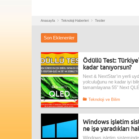
Anasayfa
Teknoloji Haberleri
Testler
Son Eklenenler
Ödüllü Test: Türkiye
kadar tanıyorsun?
Next & NextStar’ın yerli uyd
yolculuğunu ne kadar iyi bi
tamamlayana 55" Next QLE
Teknoloji ve Bilim
Windows işletim sist
ne işe yaradıkları ha
Windows işletim sisteminde k