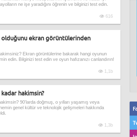
ayolların ne işe yaradığını öğrenin ve bilginizi test edin.
616
i olduğunu ekran görüntülerinden
akimsiniz? Ekran görüntülerine bakarak hangi oyunun
 edin. Bilginizi test edin ve oyun hafızanızı canlandırın!
1,1b
e kadar hakimsin?
 hakimsin? 90'larda doğmuş, o yılları yaşamış veya
min genel kültür ve teknolojik gelişmeleri hakkında
F
ldi.
T
1,3b
I