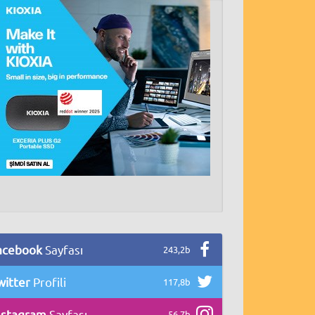
acebook
Sayfası
243,2b
witter
Profili
117,8b
nstagram
Sayfası
56,7b