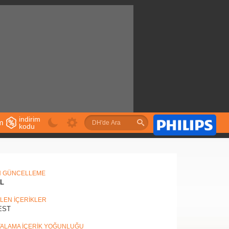
indirim
im
kodu
u
N GÜNCELLEME
IL
İLEN İÇERİKLER
EST
ALAMA İÇERİK YOĞUNLUĞU