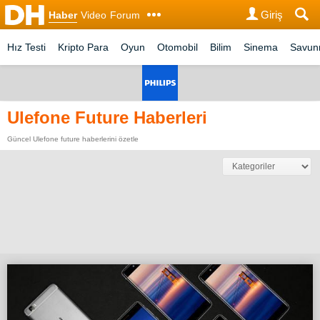
Giriş
Haber
Video
Forum
Hız Testi
Kripto Para
Oyun
Otomobil
Bilim
Sinema
Savu
Ulefone Future Haberleri
Güncel Ulefone future haberlerini özetle