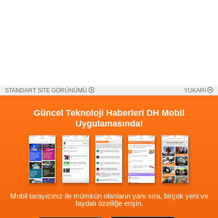
STANDART SİTE GÖRÜNÜMÜ
YUKARI
Güncel Teknoloji Haberleri
DH Mobil
Uygulamasında!
Mobil tarayıcınız ile mümkün olanların yanı sıra, birçok yeni ve
faydalı özelliğe erişin.