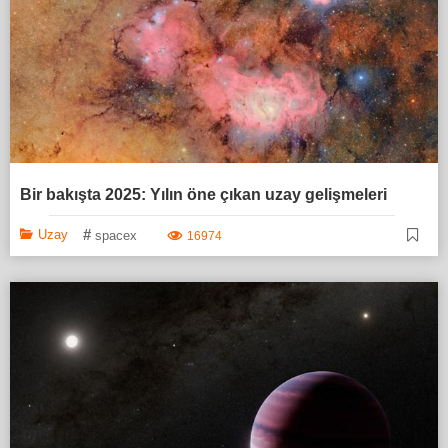
Bir bakışta 2025: Yılın öne çıkan uzay gelişmeleri
#
Uzay
spacex
16974