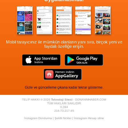
Mobil tarayıcınız ile mümkün olanların yanı sıra, birçok yeni ve
faydalı özelliğe erişin.
Gizle ve güncelleme çıkana kadar tekrar gösterme.
TELİF HAKKI © 2026
Teknoloji Sitesi
- DONANIMHABER.COM
TÜM HAKLARI SAKLIDIR
0,094
216.73.217.65
İnstagram Dondurma
|
Şekilli Nickler
|
İnstagram Hesap silme