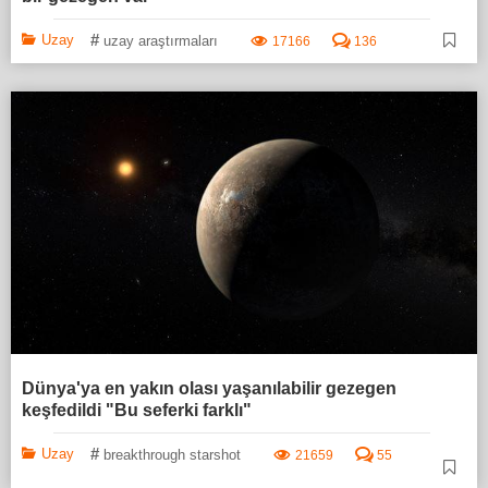
#
Uzay
uzay araştırmaları
17166
136
Dünya'ya en yakın olası yaşanılabilir gezegen
keşfedildi "Bu seferki farklı"
#
Uzay
breakthrough starshot
21659
55