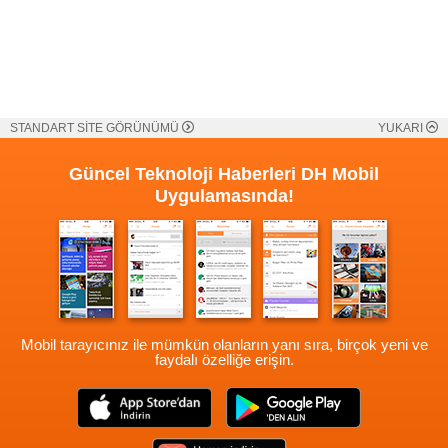
STANDART SİTE GÖRÜNÜMÜ
YUKARI
Güncel Teknoloji Haberleri
DH Mobil
Uygulamasında!
Mobil tarayıcınız ile mümkün olanların yanı sıra, birçok yeni ve
faydalı özelliğe erişin.