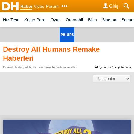
Giriş
Haber
Video
Forum
Hız Testi
Kripto Para
Oyun
Otomobil
Bilim
Sinema
Savu
Destroy All Humans Remake
Haberleri
Güncel Destroy all humans remake haberlerini özetle
Şu anda
1 kişi
burada