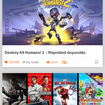
Destroy All Humans! 2 – Reprobed duyuruldu
#
Oyunlar
thq nordic
6413
1