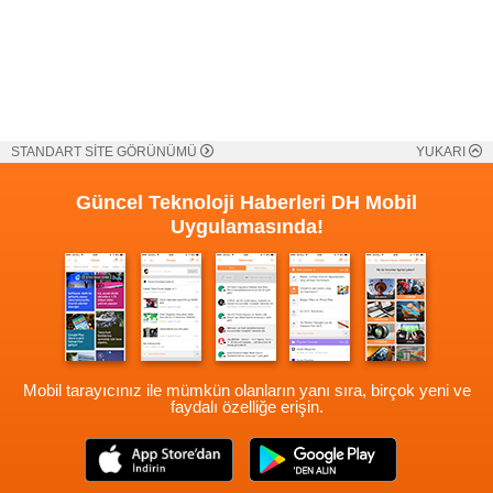
STANDART SİTE GÖRÜNÜMÜ
YUKARI
Güncel Teknoloji Haberleri
DH Mobil
Uygulamasında!
Mobil tarayıcınız ile mümkün olanların yanı sıra, birçok yeni ve
faydalı özelliğe erişin.