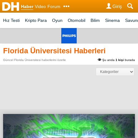
Giriş
Haber
Video
Forum
Hız Testi
Kripto Para
Oyun
Otomobil
Bilim
Sinema
Savu
Florida Üniversitesi Haberleri
Güncel Florida Üniversitesi haberlerini özetle
Şu anda
1 kişi
burada