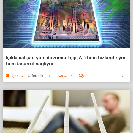
Işıkla çalışan yeni devrimsel çip, AI’ı hem hızlandırıyor
hem tasarruf sağlıyor
#
İşlemci
fotonik çip
4936
2