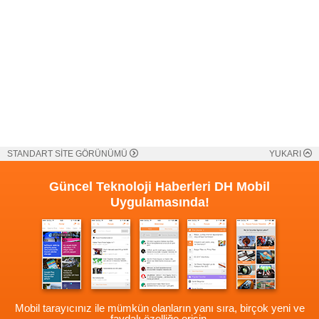
STANDART SİTE GÖRÜNÜMÜ
YUKARI
Güncel Teknoloji Haberleri
DH Mobil
Uygulamasında!
Mobil tarayıcınız ile mümkün olanların yanı sıra, birçok yeni ve
faydalı özelliğe erişin.