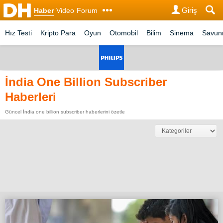
Giriş
Haber
Video
Forum
Hız Testi
Kripto Para
Oyun
Otomobil
Bilim
Sinema
Savu
İndia One Billion Subscriber
Haberleri
Güncel İndia one billion subscriber haberlerini özetle