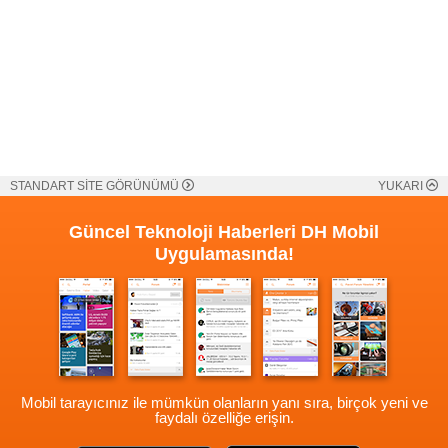
STANDART SİTE GÖRÜNÜMÜ
YUKARI
Güncel Teknoloji Haberleri
DH Mobil
Uygulamasında!
Mobil tarayıcınız ile mümkün olanların yanı sıra, birçok yeni ve
faydalı özelliğe erişin.