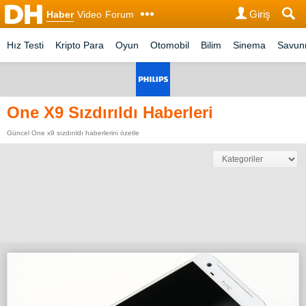
Giriş
Haber
Video
Forum
Hız Testi
Kripto Para
Oyun
Otomobil
Bilim
Sinema
Savu
One X9 Sızdırıldı Haberleri
Güncel One x9 sızdırıldı haberlerini özetle