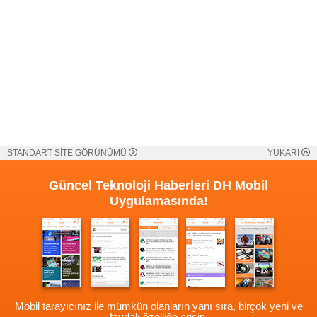
STANDART SİTE GÖRÜNÜMÜ
YUKARI
Güncel Teknoloji Haberleri
DH Mobil
Uygulamasında!
Mobil tarayıcınız ile mümkün olanların yanı sıra, birçok yeni ve
faydalı özelliğe erişin.