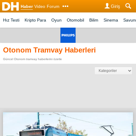
Giriş
Haber
Video
Forum
Hız Testi
Kripto Para
Oyun
Otomobil
Bilim
Sinema
Savu
Otonom Tramvay Haberleri
Güncel Otonom tramvay haberlerini özetle