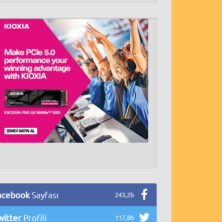
acebook
Sayfası
243,2b
witter
Profili
117,8b