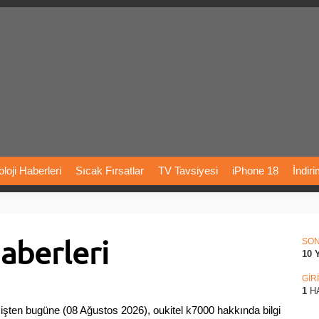
loji
Haberleri
Sıcak
Fırsatlar
TV
Tavsiyesi
iPhone
18
İndir
Önerileri
Türkiye
Araba
Fiyatları
Yapay
Zeka
Şarj
İstasyon
aberleri
rı
Vizyondaki
Filmler
Bitcoin
Dizi
Önerileri
Telefon
Önerileri
SO
10 
agram
Dondurma
İnstagram
Çöktü
Mü
GİR
1
H
şten bugüne (08 Ağustos 2026), oukitel k7000 hakkında bilgi