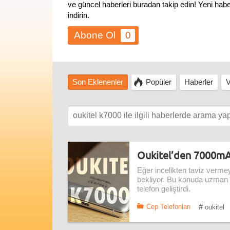
ve güncel haberleri buradan takip edin! Yeni ha
indirin.
0
Son Eklenenler
Popüler
Haberler
V
Oukitel’den 7000mAh 
Eğer incelikten taviz vermey
bekliyor. Bu konuda uzman 
telefon geliştirdi.
#
Cep Telefonları
oukitel