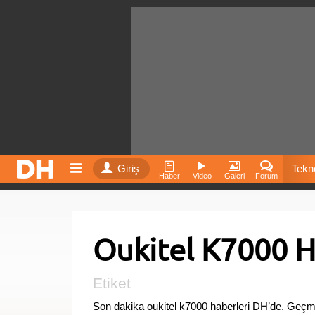
Giriş
Tekno
Haber
Video
Galeri
Forum
Film
Oukitel K7000 H
Fiyatla
İnst
Etiket
Son dakika oukitel k7000 haberleri DH’de. Geçmi