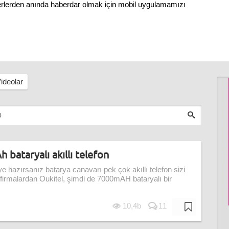
berlerden anında haberdar olmak için mobil uygulamamızı
ideolar
bataryalı akıllı telefon
e hazırsanız batarya canavarı pek çok akıllı telefon sizi
firmalardan Oukitel, şimdi de 7000mAH bataryalı bir
10,4b
11