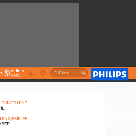
indirim
im
kodu
u
N GÜNCELLEME
YIL
İLEN İÇERİKLER
ABER