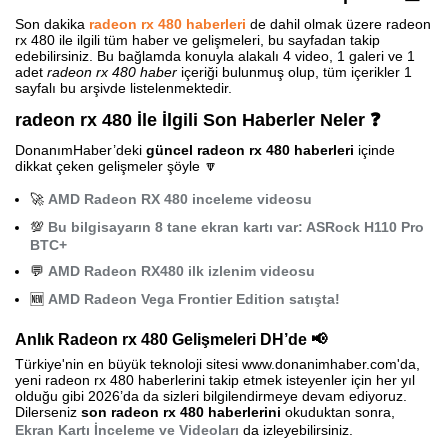
Son dakika
radeon rx 480 haberleri
de dahil olmak üzere radeon
rx 480 ile ilgili tüm haber ve gelişmeleri, bu sayfadan takip
edebilirsiniz. Bu bağlamda konuyla alakalı 4 video, 1 galeri ve 1
adet
radeon rx 480 haber
içeriği bulunmuş olup, tüm içerikler 1
sayfalı bu arşivde listelenmektedir.
radeon rx 480 İle İlgili Son Haberler Neler ❓
DonanımHaber’deki
güncel radeon rx 480 haberleri
içinde
dikkat çeken gelişmeler şöyle 🔽
🚀
AMD Radeon RX 480 inceleme videosu
💯
Bu bilgisayarın 8 tane ekran kartı var: ASRock H110 Pro
BTC+
💬
AMD Radeon RX480 ilk izlenim videosu
🆕
AMD Radeon Vega Frontier Edition satışta!
Anlık Radeon rx 480 Gelişmeleri DH’de 📢
Türkiye'nin en büyük teknoloji sitesi www.donanimhaber.com'da,
yeni radeon rx 480 haberlerini takip etmek isteyenler için her yıl
olduğu gibi 2026’da da sizleri bilgilendirmeye devam ediyoruz.
Dilerseniz
son radeon rx 480 haberlerini
okuduktan sonra,
Ekran Kartı İnceleme ve Videoları
da izleyebilirsiniz.