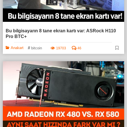
Bu bilgisayarın 8 tane ekran kartı var: ASRock H110
Pro BTC+
#
Anakart
bitcoin
19703
46