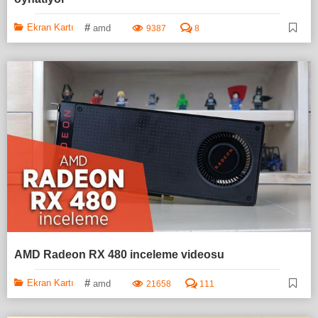
#
Ekran Kartı
amd
9387
8
AMD Radeon RX 480 inceleme videosu
#
Ekran Kartı
amd
21658
111