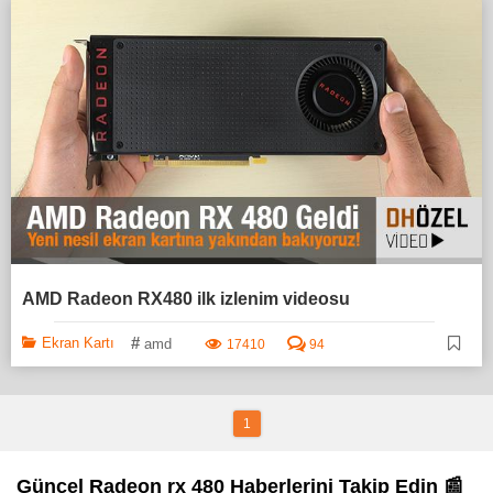
AMD Radeon RX480 ilk izlenim videosu
#
Ekran Kartı
amd
17410
94
1
Güncel Radeon rx 480 Haberlerini Takip Edin 📰