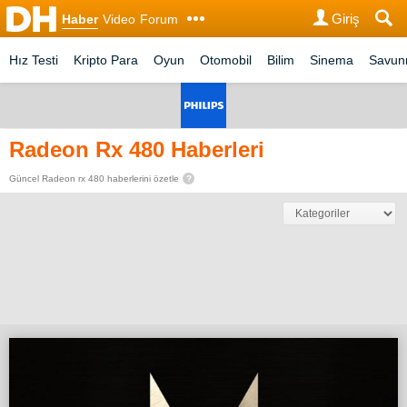
Giriş
Haber
Video
Forum
Hız Testi
Kripto Para
Oyun
Otomobil
Bilim
Sinema
Savu
Radeon Rx 480 Haberleri
Güncel Radeon rx 480 haberlerini özetle
?