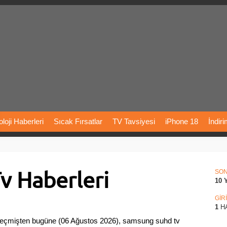
loji
Haberleri
Sıcak
Fırsatlar
TV
Tavsiyesi
iPhone
18
İndir
Önerileri
Türkiye
Araba
Fiyatları
Yapay
Zeka
Şarj
İstasyon
v Haberleri
rı
Vizyondaki
Filmler
Bitcoin
Dizi
Önerileri
Telefon
Önerileri
SO
10 
agram
Dondurma
İnstagram
Çöktü
Mü
GİR
1
H
Geçmişten bugüne (06 Ağustos 2026), samsung suhd tv