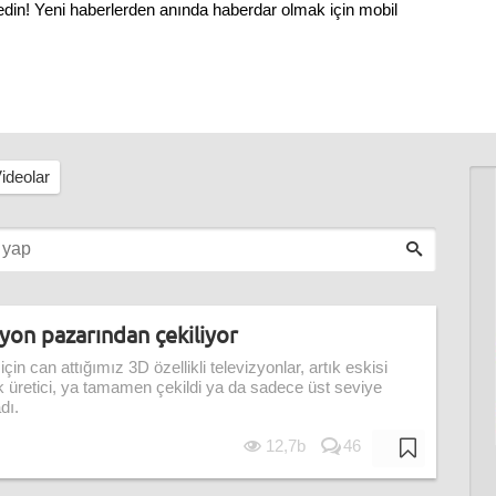
 edin! Yeni haberlerden anında haberdar olmak için mobil
ideolar
yon pazarından çekiliyor
in can attığımız 3D özellikli televizyonlar, artık eskisi
k üretici, ya tamamen çekildi ya da sadece üst seviye
dı.
12,7b
46