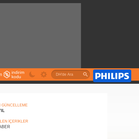
indirim
im
kodu
u
N GÜNCELLEME
YIL
İLEN İÇERİKLER
ABER