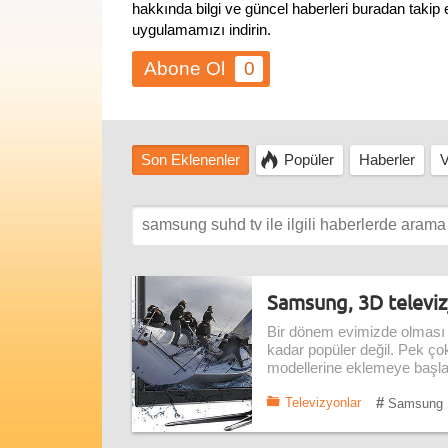
hakkında bilgi ve güncel haberleri buradan takip
uygulamamızı indirin.
0
Son Eklenenler
Popüler
Haberler
V
Samsung, 3D televiz
Bir dönem evimizde olması iç
kadar popüler değil. Pek ço
modellerine eklemeye başla
#
Televizyonlar
Samsung