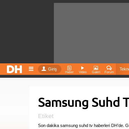
Giriş
Tekno
Haber
Video
Galeri
Forum
Film
Samsung Suhd T
Fiyatla
İnst
Etiket
Son dakika samsung suhd tv haberleri DH’de. 