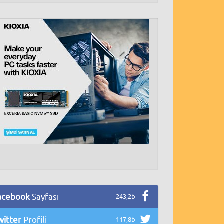
acebook
Sayfası
243,2b
witter
Profili
117,8b