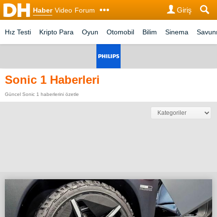
Giriş
Haber
Video
Forum
Hız Testi
Kripto Para
Oyun
Otomobil
Bilim
Sinema
Savu
Sonic 1 Haberleri
Güncel Sonic 1 haberlerini özetle