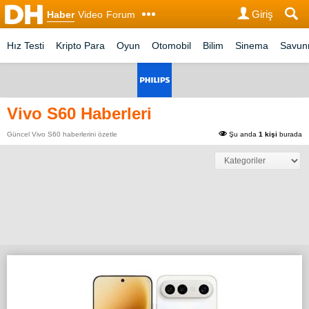
Giriş
Haber
Video
Forum
Hız Testi
Kripto Para
Oyun
Otomobil
Bilim
Sinema
Savu
Vivo S60 Haberleri
Güncel Vivo S60 haberlerini özetle
Şu anda
1 kişi
burada