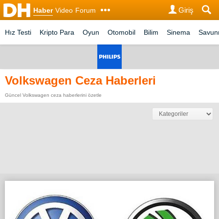
Giriş
Haber
Video
Forum
Hız Testi
Kripto Para
Oyun
Otomobil
Bilim
Sinema
Savu
Volkswagen Ceza Haberleri
Güncel Volkswagen ceza haberlerini özetle