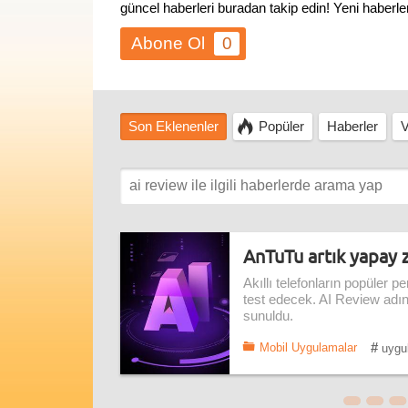
güncel haberleri buradan takip edin! Yeni haberl
0
Son Eklenenler
Popüler
Haberler
V
AnTuTu artık yapay 
Akıllı telefonların popüler
test edecek. AI Review adın
sunuldu.
#
Mobil Uygulamalar
uygu