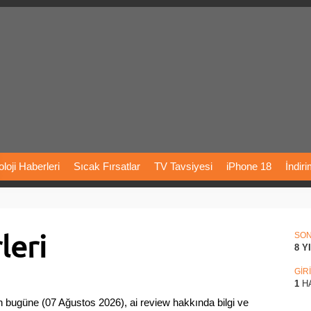
loji
Haberleri
Sıcak
Fırsatlar
TV
Tavsiyesi
iPhone
18
İndir
Önerileri
Türkiye
Araba
Fiyatları
Yapay
Zeka
Şarj
İstasyon
leri
rı
Vizyondaki
Filmler
Bitcoin
Dizi
Önerileri
Telefon
Önerileri
SO
8 Y
agram
Dondurma
İnstagram
Çöktü
Mü
GİR
1
H
 bugüne (07 Ağustos 2026), ai review hakkında bilgi ve