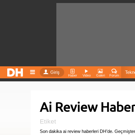
Giriş
Tekno
Haber
Video
Galeri
Forum
Film
Ai Review Haber
Fiyatla
İnst
Etiket
Son dakika ai review haberleri DH’de. Geçmişten