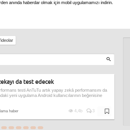
erden anında haberdar olmak için mobil uygulamamızı indirin.
ideolar
zekayı da test edecek
 performans testi AnTuTu artık yapay zekâ performansını da
daki yeni uygulama Android kullanıcılarının beğenisine
4,4b
3
lama haber