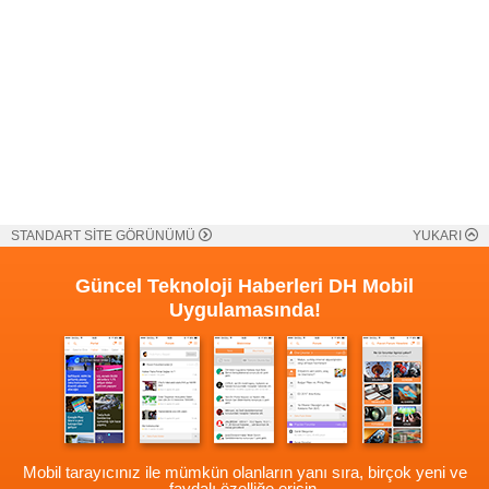
STANDART SİTE GÖRÜNÜMÜ
YUKARI
Güncel Teknoloji Haberleri
DH Mobil
Uygulamasında!
Mobil tarayıcınız ile mümkün olanların yanı sıra, birçok yeni ve
faydalı özelliğe erişin.