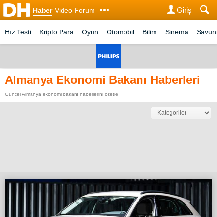
Giriş
Haber
Video
Forum
Hız Testi
Kripto Para
Oyun
Otomobil
Bilim
Sinema
Savu
Almanya Ekonomi Bakanı Haberleri
Güncel Almanya ekonomi bakanı haberlerini özetle