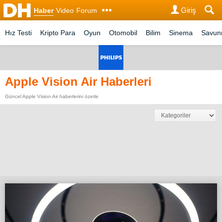
Giriş
Haber
Video
Forum
Hız Testi
Kripto Para
Oyun
Otomobil
Bilim
Sinema
Savu
Apple Vision Air Haberleri
Güncel Apple Vision Air haberlerini özetle