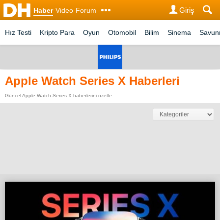
Giriş
Haber
Video
Forum
Hız Testi
Kripto Para
Oyun
Otomobil
Bilim
Sinema
Savu
Apple Watch Series X Haberleri
Güncel Apple Watch Series X haberlerini özetle