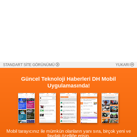
STANDART SİTE GÖRÜNÜMÜ
YUKARI
Güncel Teknoloji Haberleri
DH Mobil
Uygulamasında!
Mobil tarayıcınız ile mümkün olanların yanı sıra, birçok yeni ve
faydalı özelliğe erişin.