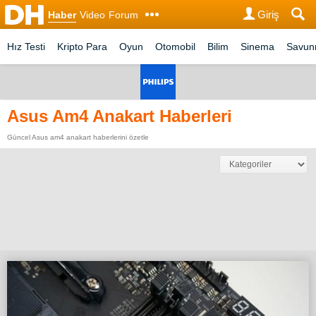
Giriş
Haber
Video
Forum
Hız Testi
Kripto Para
Oyun
Otomobil
Bilim
Sinema
Savu
Asus Am4 Anakart Haberleri
Güncel Asus am4 anakart haberlerini özetle