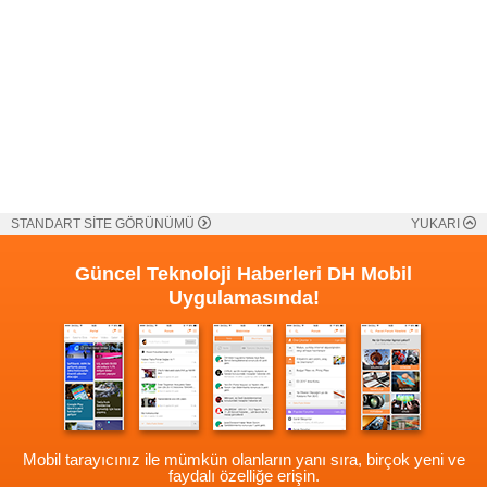
STANDART SİTE GÖRÜNÜMÜ
YUKARI
Güncel Teknoloji Haberleri
DH Mobil
Uygulamasında!
Mobil tarayıcınız ile mümkün olanların yanı sıra, birçok yeni ve
faydalı özelliğe erişin.