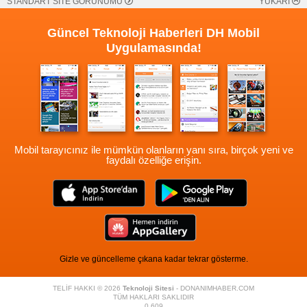
STANDART SİTE GÖRÜNÜMÜ
YUKARI
Güncel Teknoloji Haberleri
DH Mobil
Uygulamasında!
Mobil tarayıcınız ile mümkün olanların yanı sıra, birçok yeni ve
faydalı özelliğe erişin.
Gizle ve güncelleme çıkana kadar tekrar gösterme.
TELİF HAKKI © 2026
Teknoloji Sitesi
- DONANIMHABER.COM
TÜM HAKLARI SAKLIDIR
0,609