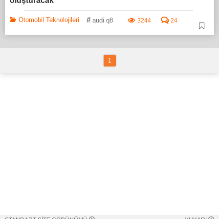
oluşturacak"
#
Otomobil Teknolojileri
audi q8
3244
24
1