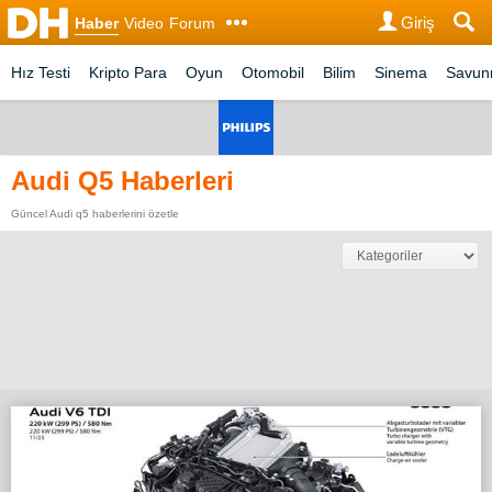
Giriş
Haber
Video
Forum
Hız Testi
Kripto Para
Oyun
Otomobil
Bilim
Sinema
Savu
Audi Q5 Haberleri
Güncel Audi q5 haberlerini özetle