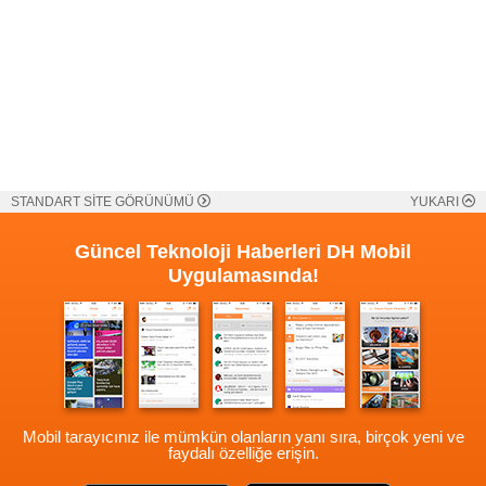
STANDART SİTE GÖRÜNÜMÜ
YUKARI
Güncel Teknoloji Haberleri
DH Mobil
Uygulamasında!
Mobil tarayıcınız ile mümkün olanların yanı sıra, birçok yeni ve
faydalı özelliğe erişin.