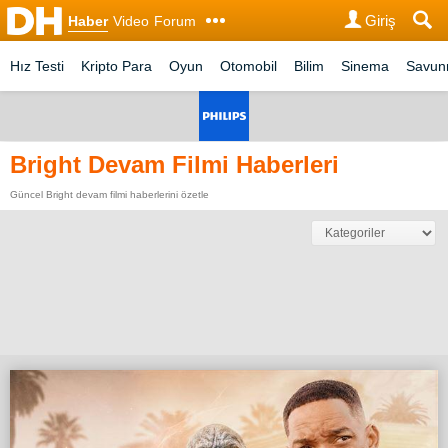
Giriş
Haber
Video
Forum
Hız Testi
Kripto Para
Oyun
Otomobil
Bilim
Sinema
Savu
Bright Devam Filmi Haberleri
Güncel Bright devam filmi haberlerini özetle