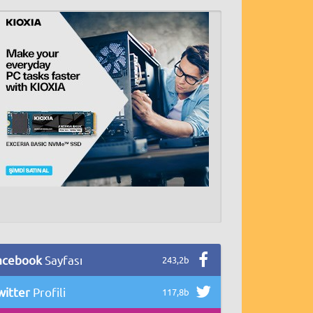
acebook
Sayfası
243,2b
witter
Profili
117,8b