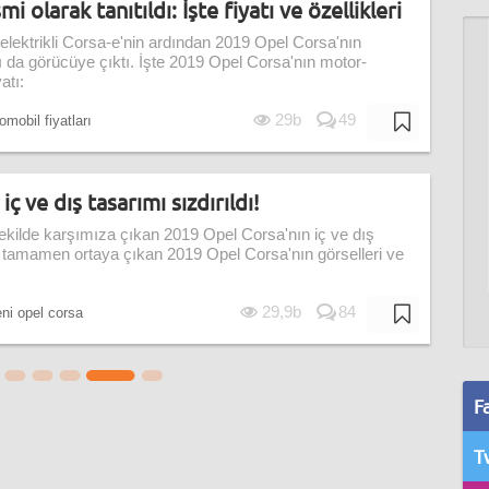
 olarak tanıtıldı: İşte fiyatı ve özellikleri
 elektrikli Corsa-e'nin ardından 2019 Opel Corsa'nın
rı da görücüye çıktı. İşte 2019 Opel Corsa'nın motor-
atı:
29b
49
omobil fiyatları
ç ve dış tasarımı sızdırıldı!
şekilde karşımıza çıkan 2019 Opel Corsa'nın iç ve dış
mı tamamen ortaya çıkan 2019 Opel Corsa'nın görselleri ve
29,9b
84
ni opel corsa
F
T