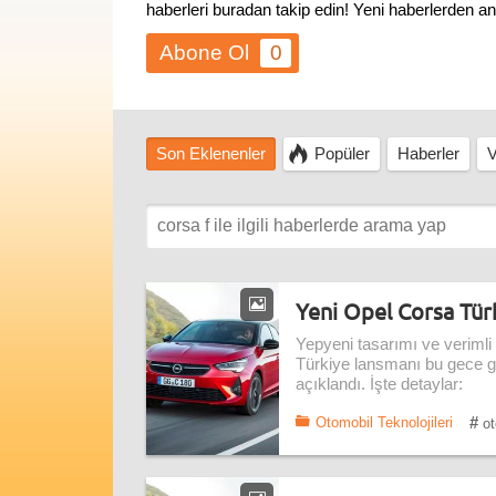
haberleri buradan takip edin! Yeni haberlerden a
0
Son Eklenenler
Popüler
Haberler
V
Yeni Opel Corsa Türki
Yepyeni tasarımı ve verimli 
Türkiye lansmanı bu gece gerç
açıklandı. İşte detaylar:
#
Otomobil Teknolojileri
ot