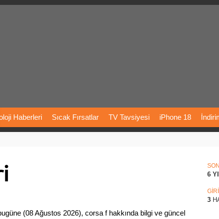
loji
Haberleri
Sıcak
Fırsatlar
TV
Tavsiyesi
iPhone
18
İndir
Önerileri
Türkiye
Araba
Fiyatları
Yapay
Zeka
Şarj
İstasyon
i
rı
Vizyondaki
Filmler
Bitcoin
Dizi
Önerileri
Telefon
Önerileri
SO
6 Y
agram
Dondurma
İnstagram
Çöktü
Mü
GİR
3
H
ugüne (08 Ağustos 2026), corsa f hakkında bilgi ve güncel