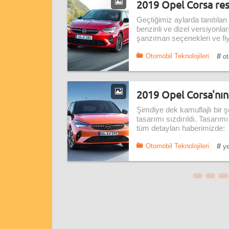
2019 Opel Corsa resmi
Geçtiğimiz aylarda tanıtılan
benzinli ve dizel versiyonla
şanzıman seçenekleri ve fiy
#
Otomobil Teknolojileri
ot
2019 Opel Corsa'nın i
Şimdiye dek kamuflajlı bir 
tasarımı sızdırıldı. Tasarı
tüm detayları haberimizde:
#
Otomobil Teknolojileri
ye