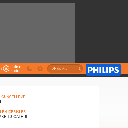
indirim
im
kodu
u
N GÜNCELLEME
IL
İLEN İÇERİKLER
ABER
2
GALERİ