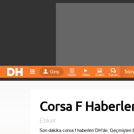
Giriş
Tekno
Haber
Video
Galeri
Forum
Film
Corsa F Haberler
Fiyatla
İnst
Etiket
Son dakika corsa f haberleri DH’de. Geçmişten b