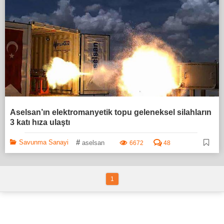
Aselsan’ın elektromanyetik topu geleneksel silahların
3 katı hıza ulaştı
#
Savunma Sanayi
aselsan
6672
48
1