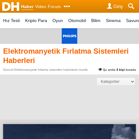
Giriş
Haber
Video
Forum
Hız Testi
Kripto Para
Oyun
Otomobil
Bilim
Sinema
Savu
Elektromanyetik Fırlatma Sistemleri
Haberleri
Güncel Elektromanyetik fırlatma sistemleri haberlerini özetle
Şu anda
3 kişi
burada