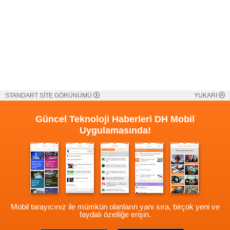
STANDART SİTE GÖRÜNÜMÜ
YUKARI
Güncel Teknoloji Haberleri
DH Mobil
Uygulamasında!
Mobil tarayıcınız ile mümkün olanların yanı sıra, birçok yeni ve
faydalı özelliğe erişin.