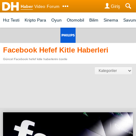
Giriş
Haber
Video
Forum
Hız Testi
Kripto Para
Oyun
Otomobil
Bilim
Sinema
Savu
Facebook Hefef Kitle Haberleri
Güncel Facebook hefef kitle haberlerini özetle