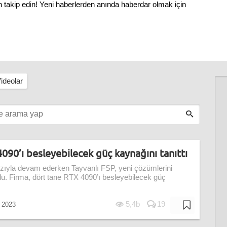
 takip edin! Yeni haberlerden anında haberdar olmak için
ideolar
090’ı besleyebilecek güç kaynağını tanıttı
zıyla devam ederken Tayvanlı FSP, yeni çözümlerini
ndu. Firma, dört tane RTX 4090’ı besleyebilecek güç
5,4b
19
 2023