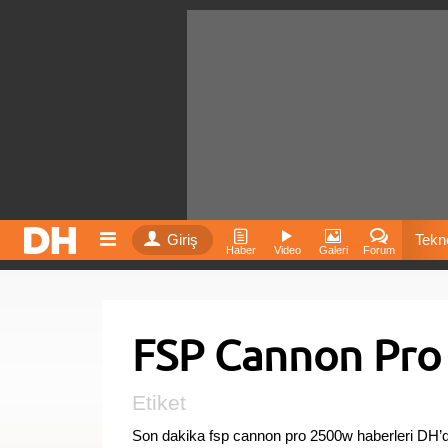
Giriş
Tekno
Haber
Video
Galeri
Forum
Film
FSP Cannon Pro
Fiyatla
İnst
Etiket
Son dakika fsp cannon pro 2500w haberleri DH’