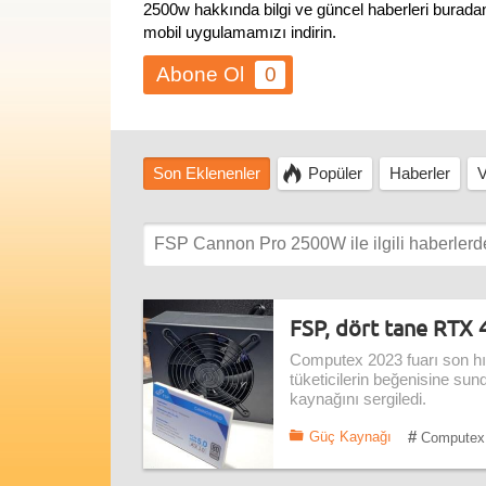
2500w hakkında bilgi ve güncel haberleri buradan
mobil uygulamamızı indirin.
0
Son Eklenenler
Popüler
Haberler
V
FSP, dört tane RTX 4
Computex 2023 fuarı son hı
tüketicilerin beğenisine su
kaynağını sergiledi.
#
Güç Kaynağı
Computex