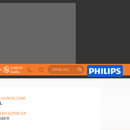
indirim
im
kodu
u
N GÜNCELLEME
IL
İLEN İÇERİKLER
ABER