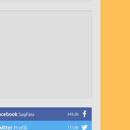
acebook
Sayfası
243,2b
witter
Profili
117,8b