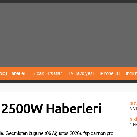
loji
Haberleri
Sıcak
Fırsatlar
TV
Tavsiyesi
iPhone
18
İndir
Önerileri
Türkiye
Araba
Fiyatları
Yapay
Zeka
Şarj
İstasyon
 2500W Haberleri
rı
Vizyondaki
Filmler
Bitcoin
Dizi
Önerileri
Telefon
Önerileri
SO
3 Y
agram
Dondurma
İnstagram
Çöktü
Mü
GİR
1
H
de. Geçmişten bugüne (06 Ağustos 2026), fsp cannon pro