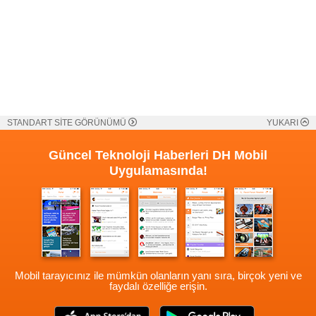
STANDART SİTE GÖRÜNÜMÜ
YUKARI
Güncel Teknoloji Haberleri
DH Mobil
Uygulamasında!
Mobil tarayıcınız ile mümkün olanların yanı sıra, birçok yeni ve
faydalı özelliğe erişin.