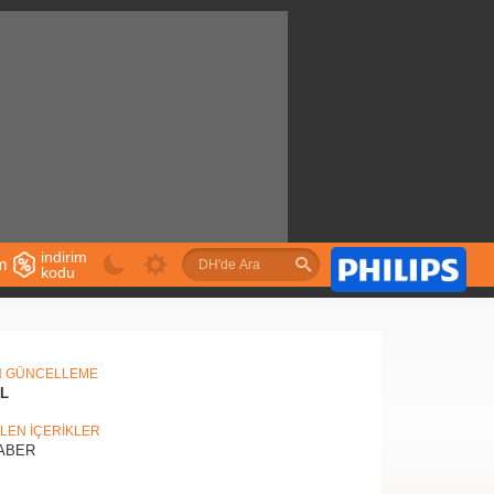
indirim
im
kodu
u
N GÜNCELLEME
IL
İLEN İÇERİKLER
ABER