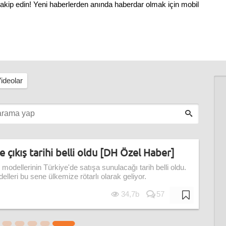
 takip edin! Yeni haberlerden anında haberdar olmak için mobil
ideolar
e çıkış tarihi belli oldu [DH Özel Haber]
odellerinin Türkiye'de satışa sunulacağı tarih belli oldu.
leri bu sene ülkemize rötarlı olarak geliyor.
34,7b
57