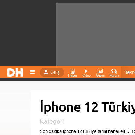
Giriş
Tekno
Haber
Video
Galeri
Forum
Film
İphone 12 Türkiy
Fiyatla
İnst
Kategori
Son dakika iphone 12 türkiye tarihi haberleri D