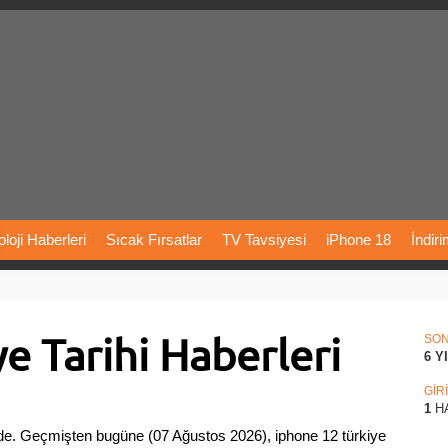
loji
Haberleri
Sıcak
Fırsatlar
TV
Tavsiyesi
iPhone
18
İndir
Önerileri
Türkiye
Araba
Fiyatları
Yapay
Zeka
Şarj
İstasyon
e Tarihi Haberleri
rı
Vizyondaki
Filmler
Bitcoin
Dizi
Önerileri
Telefon
Önerileri
SO
6 Y
agram
Dondurma
İnstagram
Çöktü
Mü
GİR
1
H
H’de. Geçmişten bugüne (07 Ağustos 2026), iphone 12 türkiye