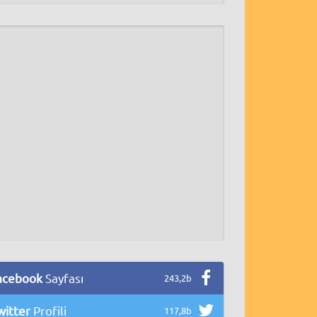
acebook
Sayfası
243,2b
witter
Profili
117,8b